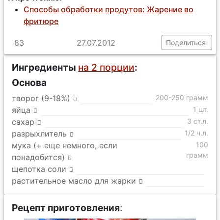
Способы обработки продутов: Жарение во
фритюре
83
27.07.2012
Поделиться
Ингредиенты
на 2 порции
:
Основа
творог (9-18%)
200-250 грамм
яйца
1 шт.
сахар
3 ст.л.
разрыхлитель
1/2 ч.л.
мука (+ еще немного, если
100
грамм
понадобится)
щепотка соли
растительное масло для жарки
Рецепт приготовления
: