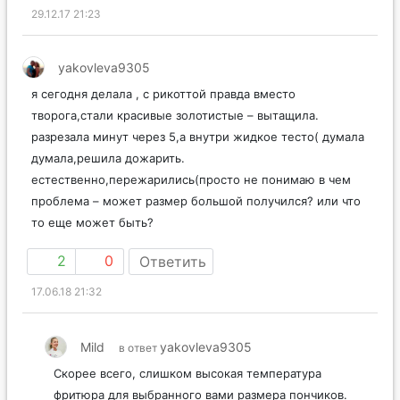
29.12.17 21:23
yakovleva9305
я сегодня делала , с рикоттой правда вместо
творога,стали красивые золотистые – вытащила.
разрезала минут через 5,а внутри жидкое тесто( думала
думала,решила дожарить.
естественно,пережарились(просто не понимаю в чем
проблема – может размер большой получился? или что
то еще может быть?
2
0
Ответить
17.06.18 21:32
Mild
yakovleva9305
в ответ
Скорее всего, слишком высокая температура
фритюра для выбранного вами размера пончиков.