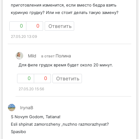
приготовления изменится, если вместо бедра взять
куриную грудку? Или не стоит делать такую замену?
0
0
Ответить
27.05.20 13:09
Mild
Полина
в ответ
Для филе грудок время будет около 20 минут.
0
0
Ответить
27.05.20 15:56
IrynaB
S Novym Godom, Tatiana!
Esli shpinat zamorozheny ,nuzhno razmorazhyvat?
Spasibo