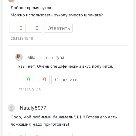
Доброе время суток!
Можно использовать руколу вместо шпината?
0
0
Ответить
26.11.18 15:19
Mild
Iryna
в ответ
Увы, нет. Очень специфический вкус получится.
0
0
Ответить
27.11.18 01:15
Nataly5977
Оооо, мой любимый бешамель?))))!!! Готова его есть
ложками)) надо приготовить)