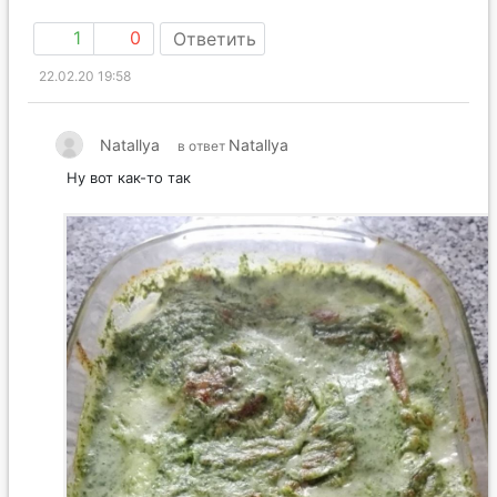
1
0
Ответить
22.02.20 19:58
Natallya
Natallya
в ответ
Ну вот как-то так