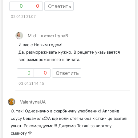
0
0
Ответить
02.01.21 21:07
Mild
IrynaB
в ответ
И вас с Новым годом!
Да, размораживать нужно. В рецепте указывается
вес размороженного шпината.
0
0
Ответить
03.01.21 14:45
ValentynaUA
О, так! Однозначно в скарбничку улюблених! Апгрейд
соусу бешамель😉А ще коли стегна без кістки- це взагалі
ульот. Рекомендуємо!!! Дякуємо Тетяні за чергову
смакоту 💚