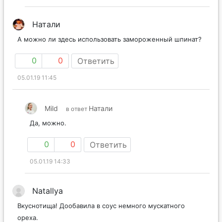
Натали
А можно ли здесь использовать замороженный шпинат?
0
0
Ответить
05.01.19 11:45
Mild
Натали
в ответ
Да, можно.
0
0
Ответить
05.01.19 14:33
Natallya
Вкуснотища! Дообавила в соус немного мускатного
ореха.