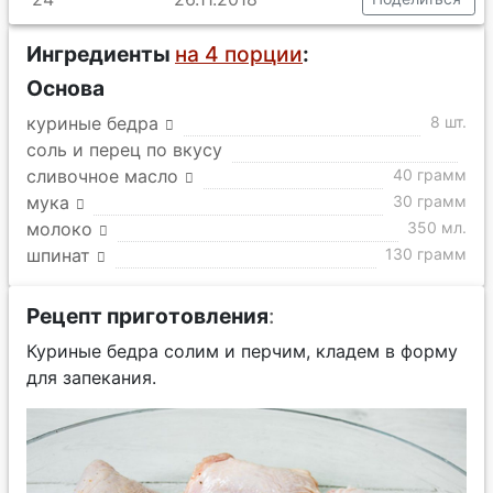
Ингредиенты
на 4 порции
:
Основа
куриные бедра
8 шт.
соль и перец по вкусу
сливочное масло
40 грамм
мука
30 грамм
молоко
350 мл.
шпинат
130 грамм
Рецепт приготовления
:
Куриные бедра солим и перчим, кладем в форму
для запекания.