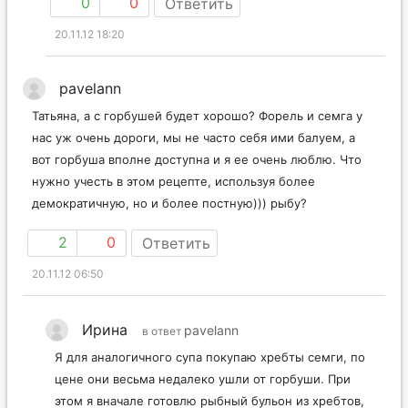
0
0
Ответить
20.11.12 18:20
pavelann
Татьяна, а с горбушей будет хорошо? Форель и семга у
нас уж очень дороги, мы не часто себя ими балуем, а
вот горбуша вполне доступна и я ее очень люблю. Что
нужно учесть в этом рецепте, используя более
демократичную, но и более постную))) рыбу?
2
0
Ответить
20.11.12 06:50
Ирина
pavelann
в ответ
Я для аналогичного супа покупаю хребты семги, по
цене они весьма недалеко ушли от горбуши. При
этом я вначале готовлю рыбный бульон из хребтов,