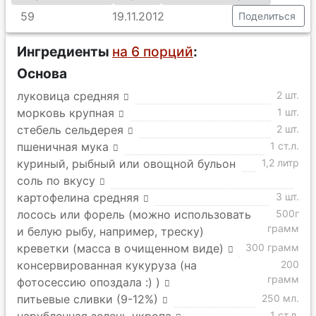
59
19.11.2012
Поделиться
Ингредиенты
на 6 порций
:
Основа
луковица средняя
2 шт.
морковь крупная
1 шт.
стебель сельдерея
2 шт.
пшеничная мука
1 ст.л.
куриный, рыбный или овощной бульон
1,2 литр
соль по вкусу
картофелина средняя
3 шт.
лосось или форель (можно использовать
500г
грамм
и белую рыбу, например, треску)
креветки (масса в очищенном виде)
300 грамм
консервированная кукуруза (на
200
грамм
фотосессию опоздала :) )
питьевые сливки (9-12%)
250 мл.
1 ст.л.