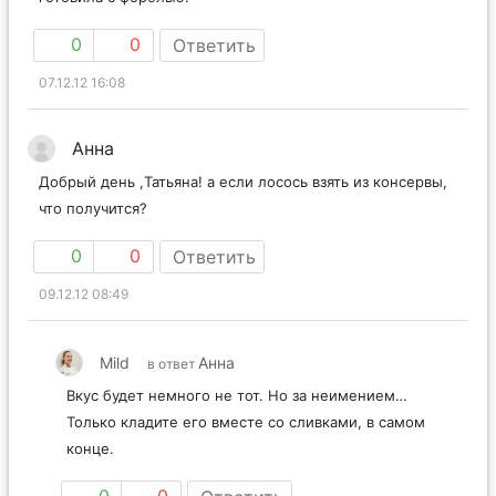
0
0
Ответить
07.12.12 16:08
Анна
Добрый день ,Татьяна! а если лосось взять из консервы,
что получится?
0
0
Ответить
09.12.12 08:49
Mild
Анна
в ответ
Вкус будет немного не тот. Но за неимением…
Только кладите его вместе со сливками, в самом
конце.
0
0