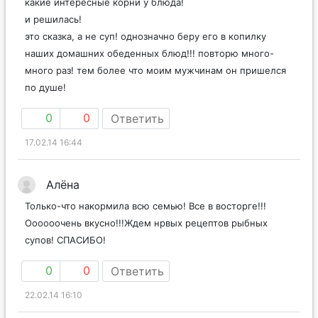
какие интересные корни у блюда!
и решилась!
это сказка, а не суп! однозначно беру его в копилку
наших домашних обеденных блюд!!! повторю много-
много раз! тем более что моим мужчинам он пришелся
по душе!
0
0
Ответить
17.02.14 16:44
Алёна
Только-что накормила всю семью! Все в восторге!!!
Оооооочень вкусно!!!Ждем нрвых рецептов рыбных
супов! СПАСИБО!
0
0
Ответить
22.02.14 16:10