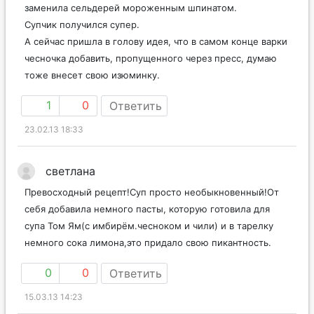
заменила сельдерей мороженным шпинатом.
Супчик получился супер.
А сейчас пришла в голову идея, что в самом конце варки
чесночка добавить, пропущенного через пресс, думаю
тоже внесет свою изюминку.
1
0
Ответить
23.02.13 18:33
светлана
Превосходный рецепт!Суп просто необыкновенный!От
себя добавила немного пасты, которую готовила для
супа Том Ям(с имбирём.чесноком и чили) и в тарелку
немного сока лимона,это придало свою пикантность.
0
0
Ответить
15.03.13 14:23