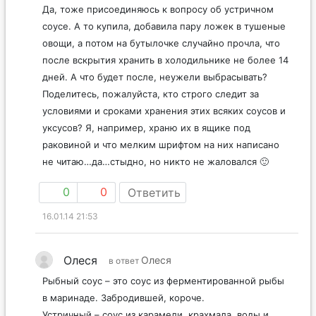
Да, тоже присоединяюсь к вопросу об устричном
соусе. А то купила, добавила пару ложек в тушеные
овощи, а потом на бутылочке случайно прочла, что
после вскрытия хранить в холодильнике не более 14
дней. А что будет после, неужели выбрасывать?
Поделитесь, пожалуйста, кто строго следит за
условиями и сроками хранения этих всяких соусов и
уксусов? Я, например, храню их в ящике под
раковиной и что мелким шрифтом на них написано
не читаю…да…стыдно, но никто не жаловался 🙂
0
0
Ответить
16.01.14 21:53
Олеся
Олеся
в ответ
Рыбный соус – это соус из ферментированной рыбы
в маринаде. Забродившей, короче.
Устричный – соус из карамели, крахмала, воды и