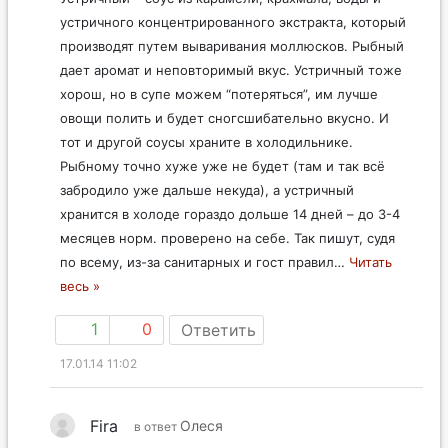
устричного концентрированного экстракта, который
производят путем вываривания моллюсков. Рыбный
дает аромат и неповторимый вкус. Устричный тоже
хорош, но в супе можем “потеряться”, им лучше
овощи полить и будет сногсшибательно вкусно. И
тот и другой соусы храните в холодильнике.
Рыбному точно хуже уже не будет (там и так всё
забродило уже дальше некуда), а устричный
хранится в холоде гораздо дольше 14 дней – до 3-4
месяцев норм. проверено на себе. Так пишут, судя
по всему, из-за санитарных и гост правил
…
Читать
весь »
1
0
Ответить
17.01.14 11:02
Fira
Олеся
в ответ