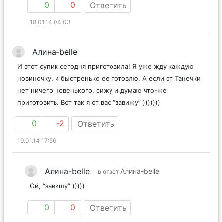
0
0
Ответить
18.01.14 04:03
Алина-belle
И этот супик сегодня приготовила! Я уже жду каждую
новиночку, и быстренько ее готовлю. А если от Танечки
нет ничего новенького, сижу и думаю что-же
приготовить. Вот так я от вас “завижу” )))))))
0
-2
Ответить
19.01.14 17:56
Алина-belle
Алина-belle
в ответ
Ой, “завишу” )))))
0
0
Ответить