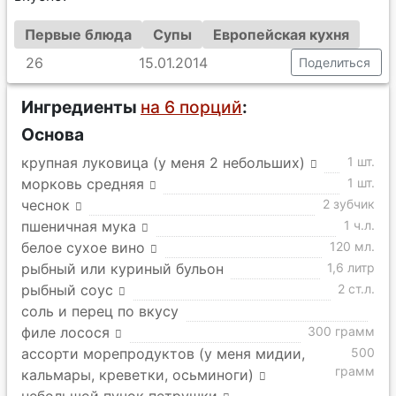
Первые блюда
Супы
Европейская кухня
26
15.01.2014
Поделиться
Ингредиенты
на 6 порций
:
Основа
крупная луковица (у меня 2 небольших)
1 шт.
морковь средняя
1 шт.
чеснок
2 зубчик
пшеничная мука
1 ч.л.
белое сухое вино
120 мл.
рыбный или куриный бульон
1,6 литр
рыбный соус
2 ст.л.
соль и перец по вкусу
филе лосося
300 грамм
ассорти морепродуктов (у меня мидии,
500
грамм
кальмары, креветки, осьминоги)