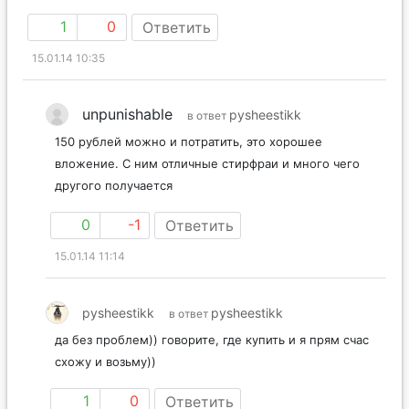
1
0
Ответить
15.01.14 10:35
unpunishable
pysheestikk
в ответ
150 рублей можно и потратить, это хорошее
вложение. С ним отличные стирфраи и много чего
другого получается
0
-1
Ответить
15.01.14 11:14
pysheestikk
pysheestikk
в ответ
да без проблем)) говорите, где купить и я прям счас
схожу и возьму))
1
0
Ответить