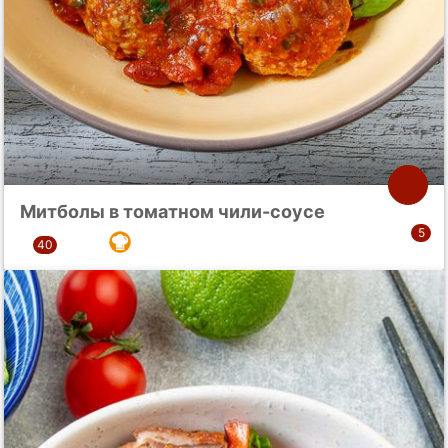
Митболы в томатном чили-соусе