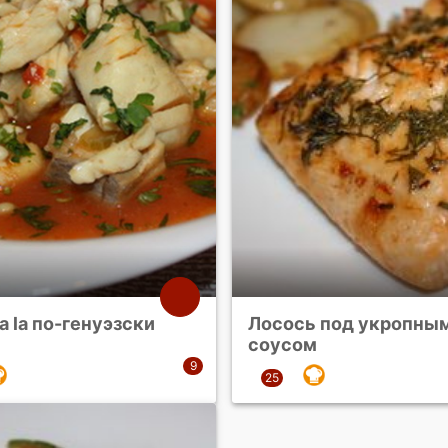
a la по-генуэзски
Лосось под укропны
соусом