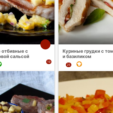
 отбивные с
Куриные грудки с то
овой сальсой
и базиликом