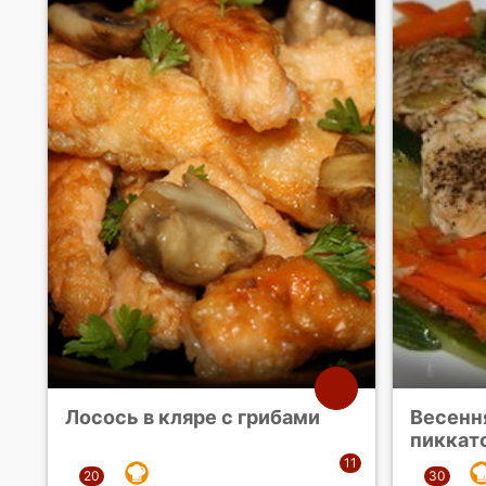
Лосось в кляре с грибами
Весенн
пиккат