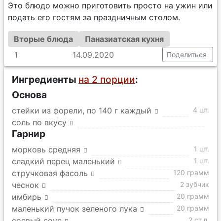
Это блюдо можно приготовить просто на ужин или
подать его гостям за праздничным столом.
Вторые блюда
Паназиатская кухня
1
14.09.2020
Поделиться
Ингредиенты
на 2 порции
:
Основа
стейки из форели, по 140 г каждый
4 шт.
соль по вкусу
Гарнир
морковь средняя
1 шт.
сладкий перец маленький
1 шт.
стручковая фасоль
120 грамм
чеснок
2 зубчик
имбирь
20 грамм
маленький пучок зеленого лука
20 грамм
соевый соус
2 ст.л.