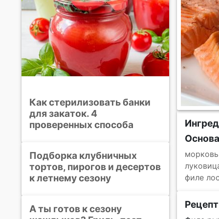
Как стерилизовать банки
для закаток. 4
Ингред
проверенных способа
Основ
морковь
Подборка клубничных
тортов, пирогов и десертов
луковиц
к летнему сезону
филе ло
Рецепт
А ты готов к сезону