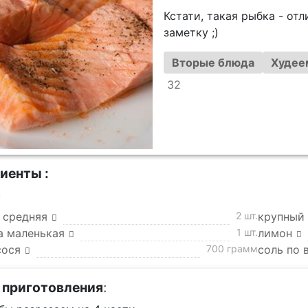
Кстати, такая рыбка - от
заметку ;)
Вторые блюда
Худее
32
иенты :
а
 средняя
2 шт.
крупный 
а маленькая
1 шт.
лимон
сося
700 грамм
соль по 
 приготовления
: