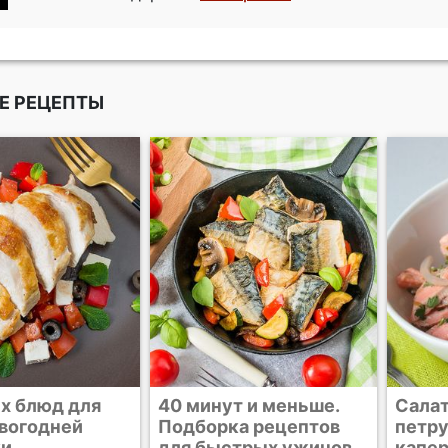
Е РЕЦЕПТЫ
т и меньше.
Салат из лосося с
Лосос
а рецептов
петрушкой и
конв
трых ужинов
каперсами