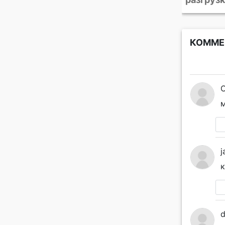
КОММЕ
м
j
к
d