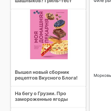
шашлыков? Гриль-тест
Филе рыб
Вышел новый сборник
Морковь
рецептов Вкусного Блога!
На бегу о Грузии. Про
замороженные ягоды