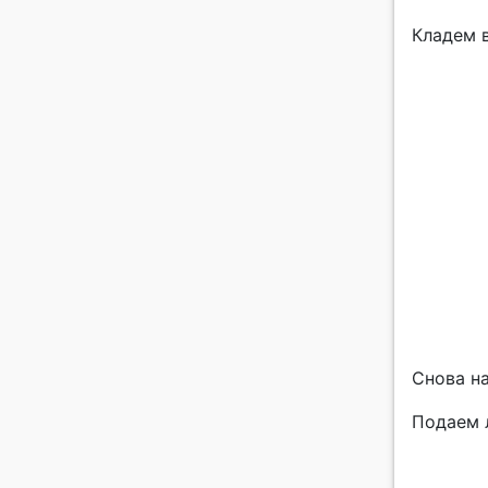
Кладем в
Снова н
Подаем 