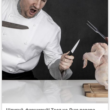
Шпигуй, фаршируй! Тест ко Дню повара