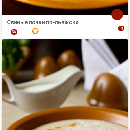
Свиные почки по-льежски