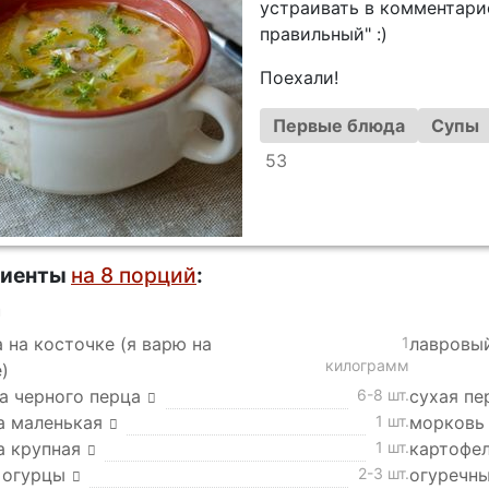
устраивать в комментари
правильный" :)
Поехали!
Первые блюда
Супы
53
диенты
на 8 порций
:
а
 на косточке (я варю на
1
лавровы
килограмм
)
а черного перца
6-8 шт.
сухая пе
а маленькая
1 шт.
морковь
а крупная
1 шт.
картофел
 огурцы
2-3 шт.
огуречны