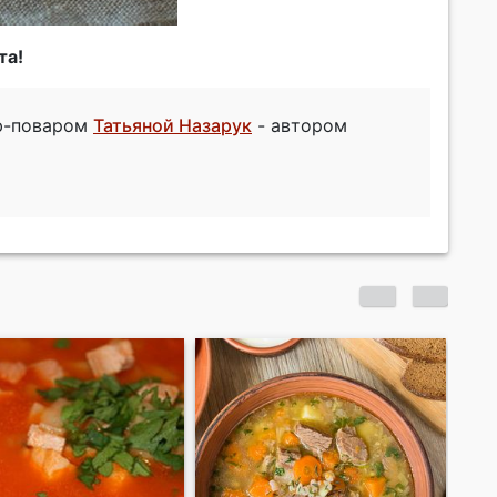
та!
еф-поваром
Татьяной Назарук
- автором
Густой суп из свиной
Пе
грудинки
ба