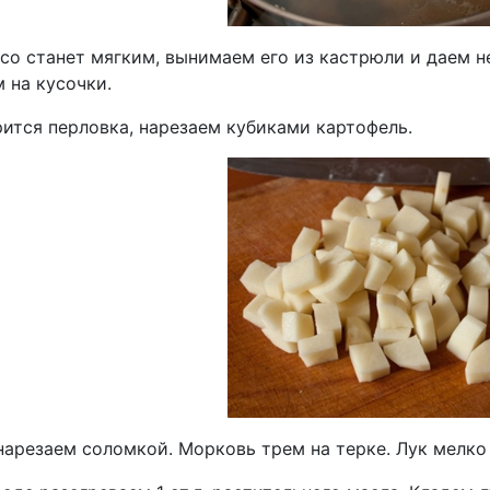
ясо станет мягким, вынимаем его из кастрюли и даем н
 на кусочки.
рится перловка, нарезаем кубиками картофель.
нарезаем соломкой. Морковь трем на терке. Лук мелко