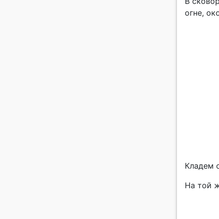
В сковор
огне, ок
Кладем 
На той 