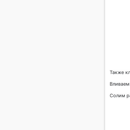
Также к
Вливаем 
Солим р