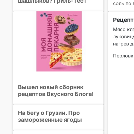
шашлыков? Гриль-тест
соль по
Рецепт
Мясо кл
луковицу
нагрев 
Перловк
Вышел новый сборник
рецептов Вкусного Блога!
На бегу о Грузии. Про
замороженные ягоды