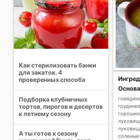
Как стерилизовать банки
для закаток. 4
Ингре
проверенных способа
Основ
говядина
Подборка клубничных
тортов, пирогов и десертов
грудинке
к летнему сезону
горошин
луковиц
луковиц
А ты готов к сезону
соленые