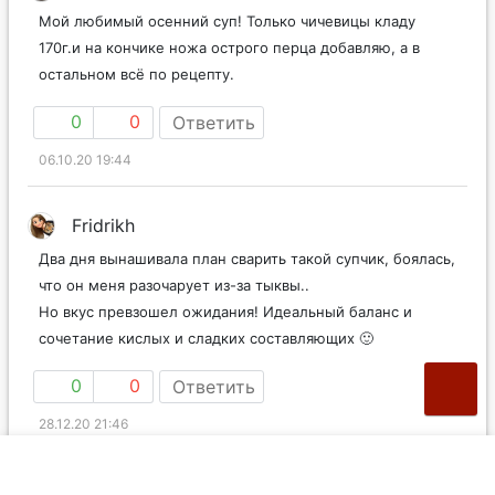
Мой любимый осенний суп! Только чичевицы кладу
170г.и на кончике ножа острого перца добавляю, а в
остальном всё по рецепту.
0
0
Ответить
06.10.20 19:44
Fridrikh
Два дня вынашивала план сварить такой супчик, боялась,
что он меня разочарует из-за тыквы..
Но вкус превзошел ожидания! Идеальный баланс и
сочетание кислых и сладких составляющих 🙂
0
0
Ответить
28.12.20 21:46
Лариса