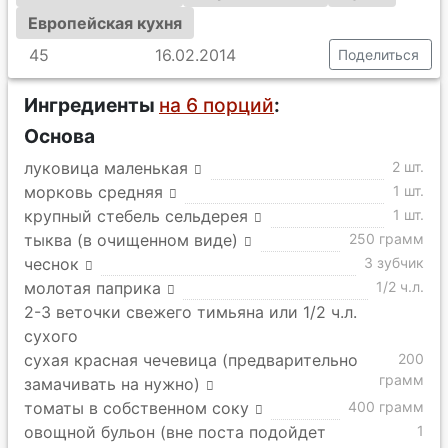
Европейская кухня
45
16.02.2014
Поделиться
Ингредиенты
на 6 порций
:
Основа
луковица маленькая
2 шт.
морковь средняя
1 шт.
крупный стебель сельдерея
1 шт.
тыква (в очищенном виде)
250 грамм
чеснок
3 зубчик
молотая паприка
1/2 ч.л.
2-3 веточки свежего тимьяна или 1/2 ч.л.
сухого
сухая красная чечевица (предварительно
200
грамм
замачивать на нужно)
томаты в собственном соку
400 грамм
овощной бульон (вне поста подойдет
1