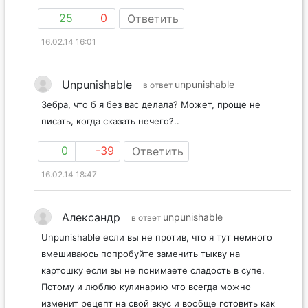
25
0
Ответить
16.02.14 16:01
Unpunishable
unpunishable
в ответ
Зебра, что б я без вас делала? Может, проще не
писать, когда сказать нечего?..
0
-39
Ответить
16.02.14 18:47
Александр
unpunishable
в ответ
Unpunishable если вы не против, что я тут немного
вмешиваюсь попробуйте заменить тыкву на
картошку если вы не понимаете сладость в супе.
Потому и люблю кулинарию что всегда можно
изменит рецепт на свой вкус и вообще готовить как