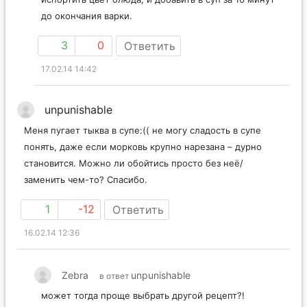
до окончания варки.
3
0
Ответить
17.02.14 14:42
unpunishable
Меня пугает тыква в супе:(( не могу сладость в супе
понять, даже если морковь крупно нарезана – дурно
становится. Можно ли обойтись просто без неё/
заменить чем-то? Спасибо.
1
-12
Ответить
16.02.14 12:36
Zebra
unpunishable
в ответ
может тогда проще выбрать другой рецепт?!