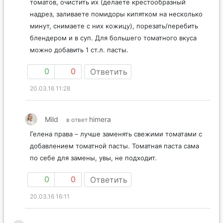
томатов, очистить их (делаете крестообразный
надрез, заливаете помидоры кипятком на несколько
минут, снимаете с них кожицу), порезать/перебить
блендером и в суп. Для большего томатного вкуса
можно добавить 1 ст.л. пасты.
0
0
Ответить
20.03.16 11:28
Mild
himera
в ответ
Гелена права – лучше заменять свежими томатами с
добавлением томатной пасты. Томатная паста сама
по себе для замены, увы, не подходит.
0
0
Ответить
20.03.16 16:11