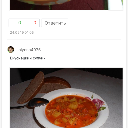
0
0
Ответить
24.05.19 01:05
alyona4076
Вкуснецкий супчик!