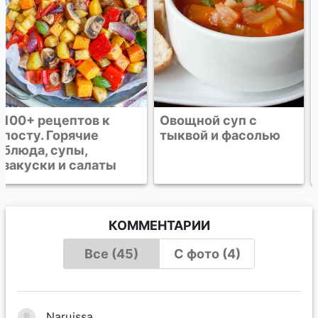
Овощной суп с
Суп-пюре из
тыквой и фасолью
красной чечевицы
КОММЕНТАРИИ
Все (45)
С фото (4)
Narцissa