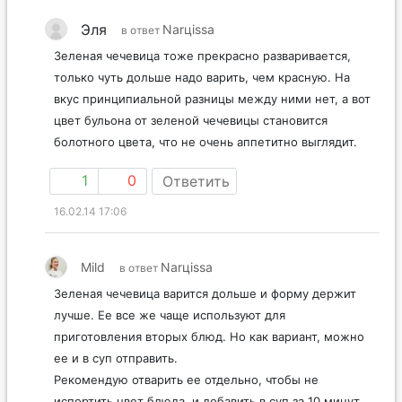
Эля
Narцissa
в ответ
Зеленая чечевица тоже прекрасно разваривается,
только чуть дольше надо варить, чем красную. На
вкус принципиальной разницы между ними нет, а вот
цвет бульона от зеленой чечевицы становится
болотного цвета, что не очень аппетитно выглядит.
1
0
Ответить
16.02.14 17:06
Mild
Narцissa
в ответ
Зеленая чечевица варится дольше и форму держит
лучше. Ее все же чаще используют для
приготовления вторых блюд. Но как вариант, можно
ее и в суп отправить.
Рекомендую отварить ее отдельно, чтобы не
испортить цвет блюда, и добавить в суп за 10 минут