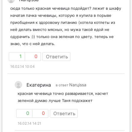
сюда только красная чечевица подойдет? лежит в шкафу
начатая пачка чечевицы, которую я купила в порыве
приобщения к здоровому питанию (хотела котлеты из
неё делать вместо мясных, но мужа такой едой не
одурачить :)) только она зеленая по цвету. теперь не
знаю, что с ней делать.
1
0
Ответить
16.02.14 10:04
Екатерина
Narцissa
в ответ
красная чечевица точно разваривается, насчет
зеленой думаю лучше Таня подскажет
0
0
Ответить
16.02.14 14:21