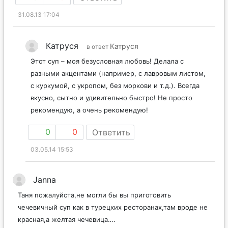
31.08.13 17:04
Катруся
Катруся
в ответ
Этот суп – моя безусловная любовь! Делала с
разными акцентами (например, с лавровым листом,
с куркумой, с укропом, без моркови и т.д.). Всегда
вкусно, сытно и удивительно быстро! Не просто
рекомендую, а очень рекомендую!
0
0
Ответить
03.05.14 15:53
Janna
Таня пожалуйста,не могли бы вы приготовить
чечевичный суп как в турецких ресторанах,там вроде не
красная,а желтая чечевица….