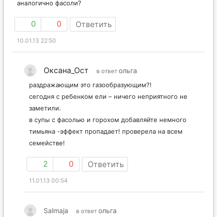
аналогично фасоли?
0
0
Ответить
10.01.13 22:50
Оксана_Ост
ольга
в ответ
раздражающим это газообразующим?!
сегодня с ребенком ели – ничего неприятного не
заметили.
в супы с фасолью и горохом добавляйте немного
тимьяна -эффект пропадает! проверела на всем
семействе!
2
0
Ответить
11.01.13 00:54
Salmaja
ольга
в ответ