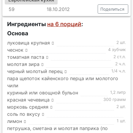
59
18.10.2012
Поделиться
Ингредиенты
на 6 порций
:
Основа
луковица крупная
2 шт.
чеснок
4 зубчик
томатная паста
2 ст.л.
молотая зира
2 ч.л.
черный молотый перец
1/4 ч.л.
пара щепоток кайенского перца или молотого
чили
куриный или овощной бульон
1,2 литр
красная чечевица
300 грамм
морковь средняя
2 шт.
соль по вкусу
лимон
1 шт.
петрушка, сметана и молотая паприка (по