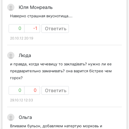
Юля Монреаль
Наверно страшная вкуснотища….
0
-1
Ответить
20.10.12 20:19
Люда
и правда, когда чечевицу то закладівать? нужно ли ее
предварительно замачивать? она варится бістрее чем
горох?
0
0
Ответить
29.10.12 12:33
Ольга
Вливаем бульон, добавляем натертую морковь и