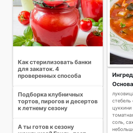
Как стерилизовать банки
для закаток. 4
Ингред
проверенных способа
Основ
луковиц
Подборка клубничных
тортов, пирогов и десертов
стебель
к летнему сезону
цуккини
томатна
соль, са
А ты готов к сезону
небольш