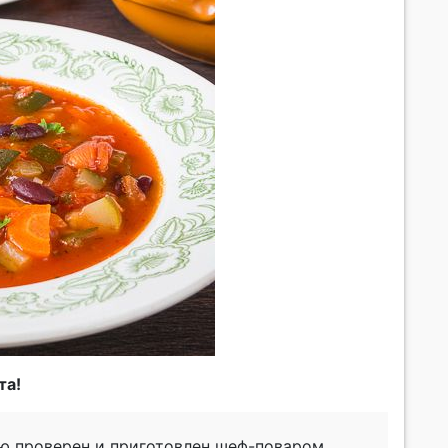
та!
ью проверен и приготовлен шеф-поваром