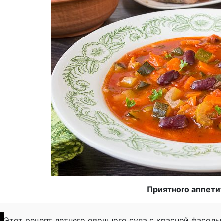
Приятного аппети
Этот рецепт летнего овощного супа с красной фасол