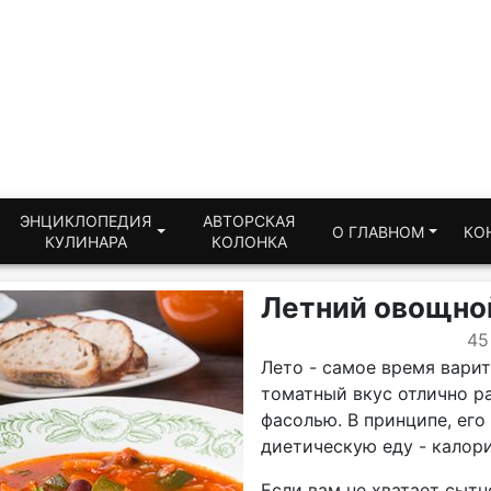
ЭНЦИКЛОПЕДИЯ
АВТОРСКАЯ
О ГЛАВНОМ
КО
КУЛИНАРА
КОЛОНКА
Летний овощной
45
Лето - самое время варит
томатный вкус отлично р
фасолью. В принципе, его
диетическую еду - калорий
Если вам не хватает сытн