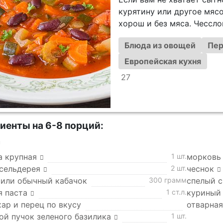
курятину или другое мясо
хорош и без мяса. Чесслов
Блюда из овощей
Пер
Европейская кухня
27
иенты на 6-8 порций:
а
а крупная
1 шт.
морковь
 сельдерея
2 шт.
чеснок
 или обычный кабачок
300 грамм
спелый 
я паста
1 ст.л.
куриный 
хар и перец по вкусу
отварная
ой пучок зеленого базилика
1 шт.