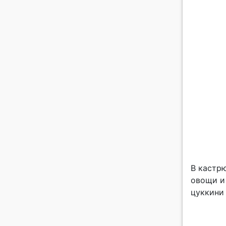
В кастрю
овощи и
цуккини