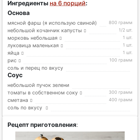
Ингредиенты
на 6 порций
:
Основа
мясной фарш (я использую свиной)
800 грамм
небольшой кочанчик капусты
1/2 шт.
морковь небольшая
1 шт.
луковица маленькая
1 шт.
яйца
1 шт.
рис
100 грамм
соль и перец по вкусу
Соус
небольшой пучок зелени
томаты в собственном соку
300 грамм
сметана
400 грамм
соль по вкусу
Рецепт приготовления
: