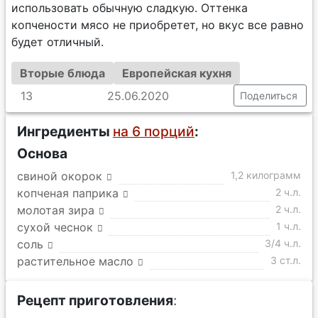
использовать обычную сладкую. Оттенка
копчености мясо не приобретет, но вкус все равно
будет отличный.
Вторые блюда
Европейская кухня
13
25.06.2020
Поделиться
Ингредиенты
на 6 порций
:
Основа
свиной окорок
1,2 килограмм
копченая паприка
2 ч.л.
молотая зира
2 ч.л.
сухой чеснок
1 ч.л.
соль
3/4 ч.л.
растительное масло
3 ст.л.
Рецепт приготовления
: