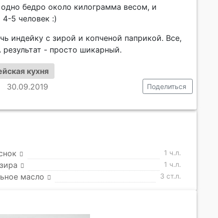
л одно бедро около килограмма весом, и
4-5 человек :)
чь индейку с зирой и копченой паприкой. Все,
А результат - просто шикарный.
ейская кухня
30.09.2019
Поделиться
снок
1 ч.л.
зира
1 ч.л.
ьное масло
3 ст.л.