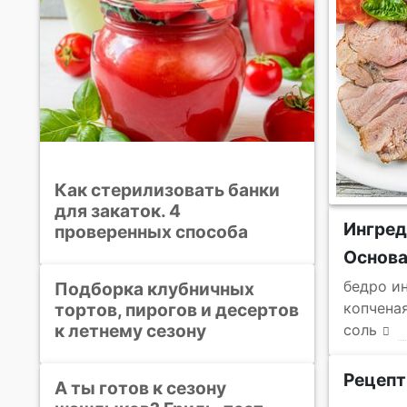
Как стерилизовать банки
для закаток. 4
Ингре
проверенных способа
Основ
бедро и
Подборка клубничных
тортов, пирогов и десертов
копчена
к летнему сезону
соль
Рецепт
А ты готов к сезону