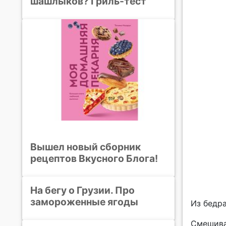
шашлыков? Гриль-тест
Вышел новый сборник
рецептов Вкусного Блога!
На бегу о Грузии. Про
замороженные ягоды
Из бедра
Смешива