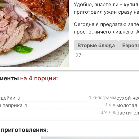
Удобно, знаете ли - купи
приготовил ужин сразу на 
Сегодня я предлагаю запе
просто, ничего лишнего. 
Вторые блюда
Европ
27
диенты
на 4 порции
:
а
ндейки
1 килограмм
сухой че
я паприка
1 ч.л.
молотая 
3/4 ч.л.
растител
 приготовления
: