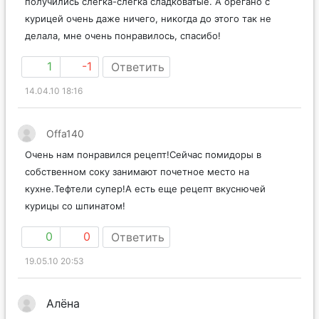
получились слегка-слегка сладковатые. А орегано с
курицей очень даже ничего, никогда до этого так не
делала, мне очень понравилось, спасибо!
1
-1
Ответить
14.04.10 18:16
Offa140
Очень нам понравился рецепт!Сейчас помидоры в
собственном соку занимают почетное место на
кухне.Тефтели супер!А есть еще рецепт вкуснючей
курицы со шпинатом!
0
0
Ответить
19.05.10 20:53
Алёна