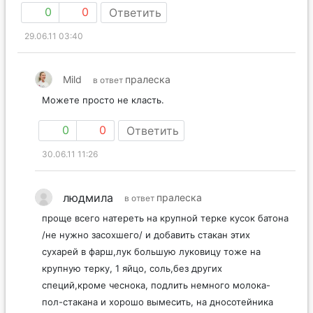
0
0
Ответить
29.06.11 03:40
Mild
пралеска
в ответ
Можете просто не класть.
0
0
Ответить
30.06.11 11:26
людмила
пралеска
в ответ
проще всего натереть на крупной терке кусок батона
/не нужно засохшего/ и добавить стакан этих
сухарей в фарш,лук большую луковицу тоже на
крупную терку, 1 яйцо, соль,без других
специй,кроме чеснока, подлить немного молока-
пол-стакана и хорошо вымесить, на дносотейника