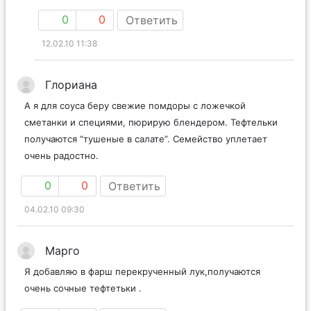
0
0
Ответить
12.02.10 11:38
Глориана
А я для соуса беру свежие помдоры с ложечкой
сметанки и специями, пюрирую блендером. Тефтельки
получаются “тушеные в салате”. Семейство уплетает
очень радостно.
0
0
Ответить
04.02.10 09:30
Марго
Я добавляю в фарш перекрученный лук,получаются
очень сочные тефтетьки .