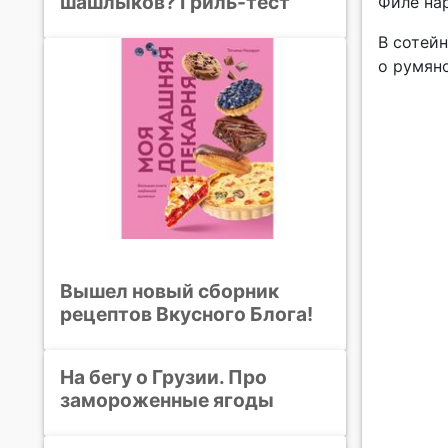
шашлыков? Гриль-тест
Филе нар
В сотейн
о румян
Вышел новый сборник
рецептов Вкусного Блога!
На бегу о Грузии. Про
замороженные ягоды