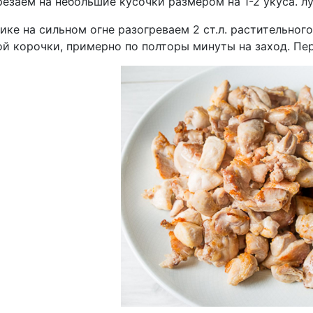
езаем на небольшие кусочки размером на 1-2 укуса. л
ике на сильном огне разогреваем 2 ст.л. растительног
ой корочки, примерно по полторы минуты на заход. Пе