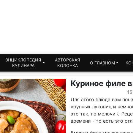
ЭНЦИКЛОПЕДИЯ
АВТОРСКАЯ
О ГЛАВНОМ
КО
КУЛИНАРА
КОЛОНКА
Куриное филе в
45
Для этого блюда вам пон
крупных луковиц и немног
это так, по мелочи :) Ре
времени - то есть это от
Вместо филе грудки можно