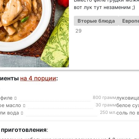
вот лук тут незаменим ;)
Вторые блюда
Европ
29
диенты
на 4 порции
:
а
 филе
800 грамм
луковица
ое масло
30 грамм
белое су
ли вода
250 мл.
соль по 
 приготовления
: