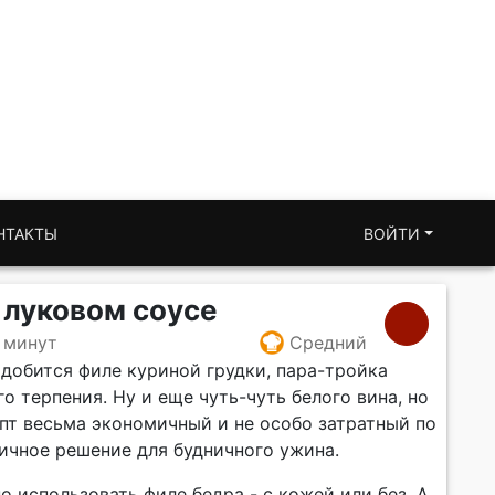
НТАКТЫ
ВОЙТИ
 луковом соусе
 минут
Средний
адобится филе куриной грудки, пара-тройка
о терпения. Ну и еще чуть-чуть белого вина, но
цепт весьма экономичный и не особо затратный по
личное решение для будничного ужина.
 использовать филе бедра - с кожей или без. А