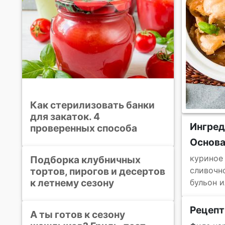
Как стерилизовать банки
для закаток. 4
Ингре
проверенных способа
Основ
куриное
Подборка клубничных
тортов, пирогов и десертов
сливочн
к летнему сезону
бульон и
Рецепт
А ты готов к сезону