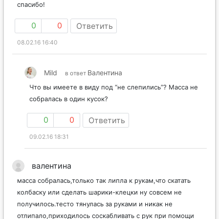
спасибо!
0
0
Ответить
08.02.16 16:40
Mild
Валентина
в ответ
Что вы имеете в виду под “не слепились”? Масса не
собралась в один кусок?
0
0
Ответить
09.02.16 18:31
валентина
масса собралась,только так липла к рукам,что скатать
колбаску или сделать шарики-клецки ну совсем не
получилось.тесто тянулась за руками и никак не
отлипало,приходилось соскабливать с рук при помощи