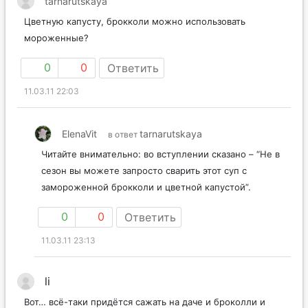
tarnarutskaya
Цветную капусту, брокколи можно использовать
мороженные?
0
0
Ответить
11.03.11 22:03
ElenaVit
tarnarutskaya
в ответ
Читайте внимательно: во вступлении сказано – “Не в
сезон вы можете запросто сварить этот суп с
замороженной брокколи и цветной капустой”.
0
0
Ответить
11.03.11 23:13
li
Вот… всё-таки придётся сажать на даче и броколли и