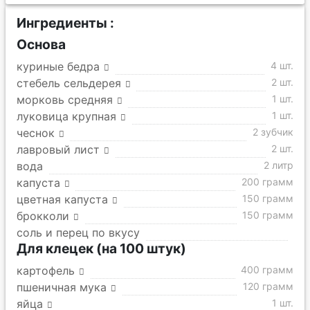
Ингредиенты :
Основа
куриные бедра
4 шт.
стебель сельдерея
2 шт.
морковь средняя
1 шт.
луковица крупная
1 шт.
чеснок
2 зубчик
лавровый лист
2 шт.
вода
2 литр
капуста
200 грамм
цветная капуста
150 грамм
брокколи
150 грамм
соль и перец по вкусу
Для клецек (на 100 штук)
картофель
400 грамм
пшеничная мука
120 грамм
яйца
1 шт.