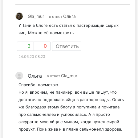
Gla_mur
Ольга
в ответ
У Тани в блоге есть статья о пастеризации сырых
яиц. Можно её посмотреть
3
0
Ответить
24.06.20 08:23
Ольга
Gla_mur
в ответ
Спасибо, посмотрю.
Но я, впрочем, не паникёр, вон выше пишут, что
достаточно подержать яйцо в растворе соды. Опять
же благодаря этому блогу я погуглила и почитала
про сальмонеллёз и успокоилась. А я просто
аккуратно мою яйца с мылом, когда нужен сырой
продукт. Пока жива и в плане сальмонелл здорова.