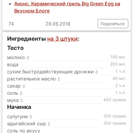
Анонс. Керамический гриль Big Green Egg на
Вкусном Блоге
74
29.06.2018
Поделиться
Ингредиенты
на 3 штуки
:
Тесто
молоко
100 мл.
вода
200 мл.
сухие быстродействующие дрожжи
1 ч.л.
растительное масло
40 мл.
сахар
2 ч.л.
соль
1 ч.л.
мука
450 грамм
Начинка
сулугуни
300 грамм
адыгейский сыр
300 грамм
соль по вкусу