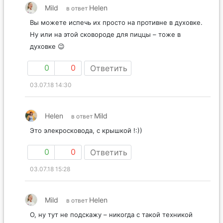
Mild
Helen
в ответ
Вы можете испечь их просто на противне в духовке.
Ну или на этой сковороде для пиццы – тоже в
духовке 😉
0
0
Ответить
03.07.18 14:30
Helen
Mild
в ответ
Это элекросковода, с крышкой !:))
0
0
Ответить
03.07.18 15:28
Mild
Helen
в ответ
О, ну тут не подскажу – никогда с такой техникой