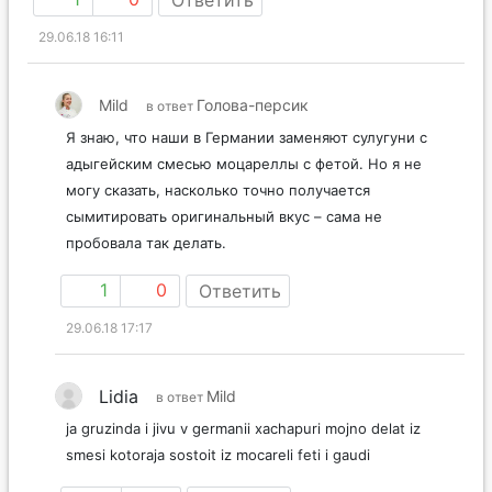
Ответить
29.06.18 16:11
Mild
Голова-персик
в ответ
Я знаю, что наши в Германии заменяют сулугуни с
адыгейским смесью моцареллы с фетой. Но я не
могу сказать, насколько точно получается
сымитировать оригинальный вкус – сама не
пробовала так делать.
1
0
Ответить
29.06.18 17:17
Lidia
Mild
в ответ
ja gruzinda i jivu v germanii xachapuri mojno delat iz
smesi kotoraja sostoit iz mocareli feti i gaudi