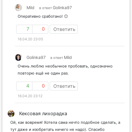
Mild
Golinka97
в ответ
Оперативно сработано! 🙂
7
0
Ответить
16.04.20 23:05
Golinka97
Mild
в ответ
Очень люблю необычное пробовать, однозначно
повторю ещё не один раз.
4
0
Ответить
16.04.20 23:12
Кексовая лихорадка
Ой, как вовремя! Хотела сама нечто подобное сделать, а
тут даже и изобретать ничего не надо). Спасибо