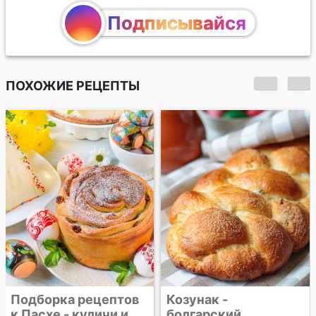
Подписывайся
ПОХОЖИЕ РЕЦЕПТЫ
Пасхальный
шафрановый кулич
Козунак -
болгарский