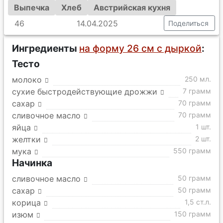
Выпечка
Хлеб
Австрийская кухня
46
14.04.2025
Поделиться
Ингредиенты
на форму 26 см с дыркой
:
Тесто
молоко
250 мл.
сухие быстродействующие дрожжи
7 грамм
сахар
70 грамм
сливочное масло
70 грамм
яйца
1 шт.
желтки
2 шт.
мука
550 грамм
Начинка
сливочное масло
50 грамм
сахар
50 грамм
корица
1,5 ст.л.
изюм
150 грамм