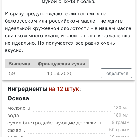
мукой с 12-13 г белка.
И сразу предупреждаю: если готовить на
белорусском или российском масле - не ждите
идеальной кружевной слоистости - в нашем масле
слишком много влаги, и слоится оно, к сожалению,
не идеально. Но получается все равно очень
вкусно.
Выпечка
Французская кухня
59
10.04.2020
Поделиться
Ингредиенты
на 12 штук
:
Основа
молоко
180 мл.
вода
180 мл.
сухие быстродействующие дрожжи
8 грамм
сахар
50 грамм
10 грамм