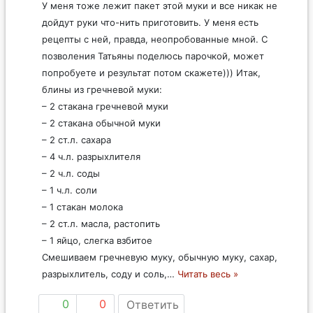
У меня тоже лежит пакет этой муки и все никак не
дойдут руки что-нить приготовить. У меня есть
рецепты с ней, правда, неопробованные мной. С
позволения Татьяны поделюсь парочкой, может
попробуете и результат потом скажете))) Итак,
блины из гречневой муки:
– 2 стакана гречневой муки
– 2 стакана обычной муки
– 2 ст.л. сахара
– 4 ч.л. разрыхлителя
– 2 ч.л. соды
– 1 ч.л. соли
– 1 стакан молока
– 2 ст.л. масла, растопить
– 1 яйцо, слегка взбитое
Смешиваем гречневую муку, обычную муку, сахар,
разрыхлитель, соду и соль,
…
Читать весь »
0
0
Ответить