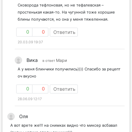
Сковорода тефлоновая, но не тефалевская –
простенькая какая-то. На чугунной тоже хорошие
блины получаются, но она у меня тяжеленная.
0
0
Ответить
20.03.09 19:37
Вика
Мари
в ответ
А у меня блинчики получились)))) Спасибо за рецепт
оч вкусно
0
0
Ответить
28.06.09 12:17
Оля
А вот врете же!!! на снимках видно что миксер всбавал