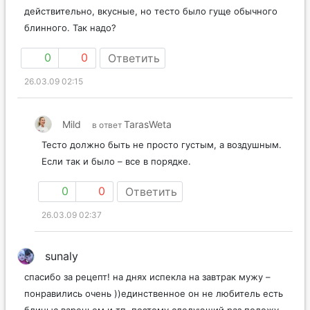
действительно, вкусные, но тесто было гуще обычного
блинного. Так надо?
0
0
Ответить
26.03.09 02:15
Mild
TarasWeta
в ответ
Тесто должно быть не просто густым, а воздушным.
Если так и было – все в порядке.
0
0
Ответить
26.03.09 02:37
sunaly
спасибо за рецепт! на днях испекла на завтрак мужу –
понравились очень ))единственное он не любитель есть
блиныс вареньем и тп, поэтому следующий раз положу