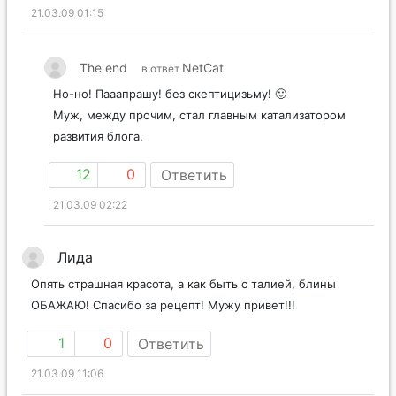
21.03.09 01:15
The end
NetCat
в ответ
Но-но! Пааапрашу! без скептицизьму! 🙂
Муж, между прочим, стал главным катализатором
развития блога.
12
0
Ответить
21.03.09 02:22
Лида
Опять страшная красота, а как быть с талией, блины
ОБАЖАЮ! Спасибо за рецепт! Мужу привет!!!
1
0
Ответить
21.03.09 11:06