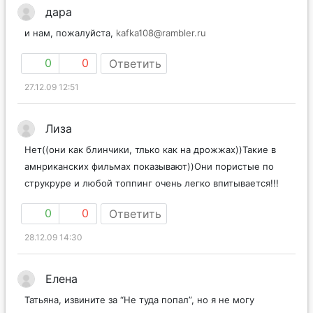
дара
и нам, пожалуйста,
kafka108@rambler.ru
0
0
Ответить
27.12.09 12:51
Лиза
Нет((они как блинчики, тлько как на дрожжах))Такие в
амнриканских фильмах показывают))Они пористые по
струкруре и любой топпинг очень легко впитывается!!!
0
0
Ответить
28.12.09 14:30
Елена
Татьяна, извините за “Не туда попал”, но я не могу