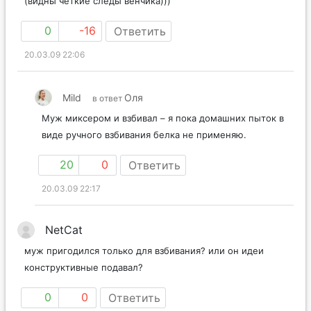
(видны четкие следы венчика)))
0
-16
Ответить
20.03.09 22:06
Mild
Оля
в ответ
Муж миксером и взбивал – я пока домашних пыток в
виде ручного взбивания белка не применяю.
20
0
Ответить
20.03.09 22:17
NetCat
муж пригодился только для взбивания? или он идеи
конструктивные подавал?
0
0
Ответить