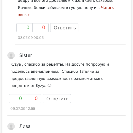
цедру и все это добавляем к желткам с сахаром.
Яичные белки взбиваем в густую пену и
…
Читать
весь »
0
0
Ответить
08.07.09 00:06
Sister
Kyzya , спасибо за рецепты. На досуге попробую и
поделюсь впечатлением.. Спасибо Татьяне за
предоставленную возможность ознакомиться с
рецептом от Kyzya 🙂
0
0
Ответить
09.07.09 12:55
Лиза