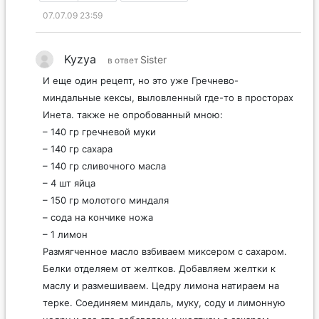
07.07.09 23:59
Kyzya
Sister
в ответ
И еще один рецепт, но это уже Гречнево-
миндальные кексы, выловленный где-то в просторах
Инета. также не опробованный мною:
– 140 гр гречневой муки
– 140 гр сахара
– 140 гр сливочного масла
– 4 шт яйца
– 150 гр молотого миндаля
– сода на кончике ножа
– 1 лимон
Размягченное масло взбиваем миксером с сахаром.
Белки отделяем от желтков. Добавляем желтки к
маслу и размешиваем. Цедру лимона натираем на
терке. Соединяем миндаль, муку, соду и лимонную