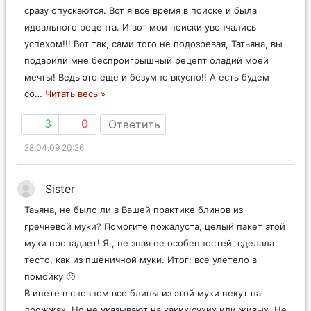
сразу опускаются. Вот я все время в поиске и была
идеального рецепта. И вот мои поиски увенчались
успехом!!! Вот так, сами того не подозревая, Татьяна, вы
подарили мне беспроигрышный рецепт оладий моей
мечты! Ведь это еще и безумно вкусно!! А есть будем
со
…
Читать весь »
3
0
Ответить
28.04.09 20:26
Sister
Таьяна, не было ли в Вашей практике блинов из
гречневой муки? Помогите пожалуста, целый пакет этой
муки пропадает! Я , не зная ее особенностей, сделала
тесто, как из пшеничной муки. Итог: все улетело в
помойку 🙁
В инете в сновном все блины из этой муки пекут на
дрожжах. Но не указывают на каких:сухих или живых. Не