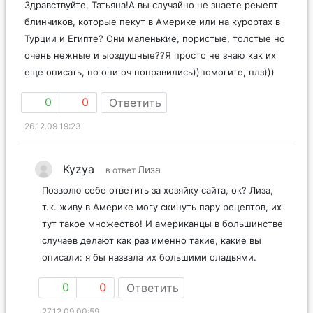
Здравствуйте, Татьяна!А вы случайно не знаете реыепт
блинчиков, которые пекут в Америке или на курортах в
Турции и Египте? Они маленькие, пористые, толстые но
очень нежные и ыоздушные??Я просто не знаю как их
еще описать, но они оч понравились))помогите, плз)))
0
0
Ответить
26.12.09 19:23
Kyzya
Лиза
в ответ
Позволю себе ответить за хозяйку сайта, ок? Лиза,
т.к. живу в Америке могу скинуть пару рецептов, их
тут такое множество! И американцы в большинстве
случаев делают как раз именно такие, какие вы
описали: я бы назвала их большими оладьями.
0
0
Ответить
27.12.09 00:59