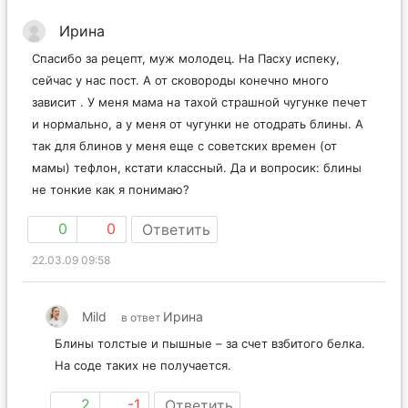
Ирина
Спасибо за рецепт, муж молодец. На Пасху испеку,
сейчас у нас пост. А от сковороды конечно много
зависит . У меня мама на тахой страшной чугунке печет
и нормально, а у меня от чугунки не отодрать блины. А
так для блинов у меня еще с советских времен (от
мамы) тефлон, кстати классный. Да и вопросик: блины
не тонкие как я понимаю?
0
0
Ответить
22.03.09 09:58
Mild
Ирина
в ответ
Блины толстые и пышные – за счет взбитого белка.
На соде таких не получается.
2
-1
Ответить