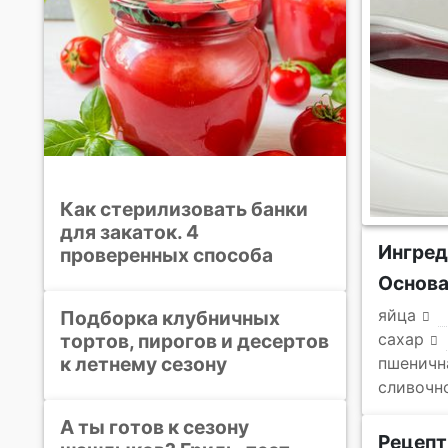
Как стерилизовать банки
для закаток. 4
Ингред
проверенных способа
Основ
яйца
Подборка клубничных
тортов, пирогов и десертов
сахар
к летнему сезону
пшеничн
сливочн
А ты готов к сезону
Рецепт