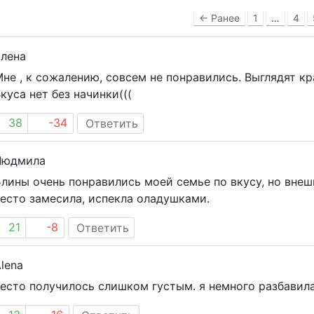
← Ранее
1
…
4
Елена
не , к сожалению, совсем не понравились. Выглядят кра
куса нет без начинки(((
38
-34
Ответить
Людмила
лины очень понравились моей семье по вкусу, но внеш
есто замесила, испекла оладушками.
21
-8
Ответить
lena
есто получилось слишком густым. я немного разбавила