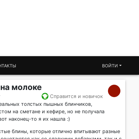
НТАКТЫ
ВОЙТИ
на молоке
т
Справится и новичок
деальных толстых пышных блинчиков,
том на сметане и кефире, но не получала
от наконец-то я их нашла :)
тые блины, которые отлично впитывают разные
сочетаются как со сладкими добавками, так и с