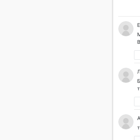
М
В
Б
т
A
т