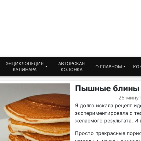
ЭНЦИКЛОПЕДИЯ
АВТОРСКАЯ
О ГЛАВНОМ
КО
КУЛИНАРА
КОЛОНКА
Пышные блины 
25 мину
Я долго искала рецепт и
экспериментировала с тес
желаемого результата. И в
Просто прекрасные порис
сиропы и джемы, хорошо 