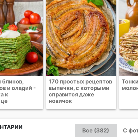
стых рецептов
Тонкие блинчики на
Овся
, с которыми
молоке
ся даже
НТАРИИ
Все (382)
С фот