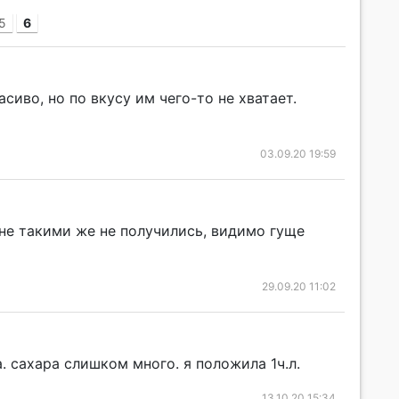
5
6
сиво, но по вкусу им чего-то не хватает.
03.09.20 19:59
не такими же не получились, видимо гуще
29.09.20 11:02
. сахара слишком много. я положила 1ч.л.
13.10.20 15:34