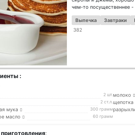
чем-то посущественнее -
Выпечка
Завтраки
382
иенты :
а
2 шт.
молоко
2 ст.л.
щепотка
ая мука
300 грамм
разрыхл
ое масло
60 грамм
 приготовления
: