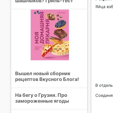
шашлыков? Гриль-тест
Яйца вз
Вышел новый сборник
рецептов Вкусного Блога!
В отдел
На бегу о Грузии. Про
Соединя
замороженные ягоды