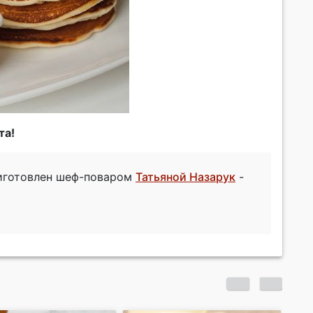
та!
риготовлен шеф-поваром
Татьяной Назарук
-