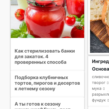
Как стерилизовать банки
для закаток. 4
Ингре
проверенных способа
Основ
сливочн
Подборка клубничных
тортов, пирогов и десертов
творог
к летнему сезону
мука
разрыхл
фундук
А ты готов к сезону