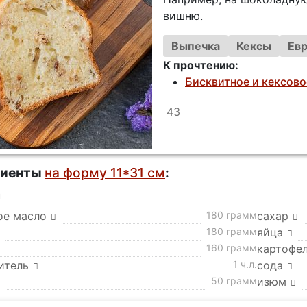
вишню.
Выпечка
Кексы
Евр
К прочтению:
Бисквитное и кексово
43
диенты
на форму 11*31 см
:
а
ое масло
180 грамм
сахар
180 грамм
яйца
160 грамм
картофе
итель
1 ч.л.
сода
50 грамм
изюм