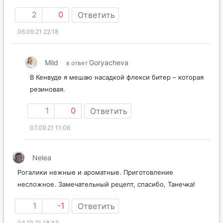
2
0
Ответить
06.09.21 22:18
Mild
Goryacheva
в ответ
В Кенвуде я мешаю насадкой флекси битер – которая
резиновая.
1
0
Ответить
07.09.21 11:06
Nelea
Рогалики нежные и ароматные. Приготовление
несложное. Замечательный рецепт, спасибо, Танечка!
1
-1
Ответить
04.10.21 18:43