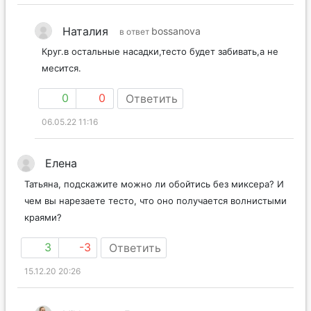
Наталия
bossanova
в ответ
Круг.в остальные насадки,тесто будет забивать,а не
месится.
0
0
Ответить
06.05.22 11:16
Елена
Татьяна, подскажите можно ли обойтись без миксера? И
чем вы нарезаете тесто, что оно получается волнистыми
краями?
3
-3
Ответить
15.12.20 20:26