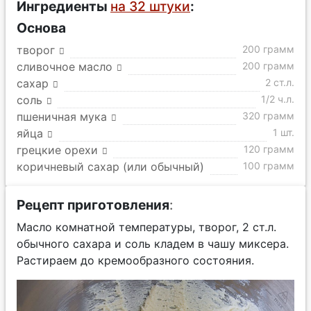
Ингредиенты
на 32 штуки
:
Основа
творог
200 грамм
сливочное масло
200 грамм
сахар
2 ст.л.
соль
1/2 ч.л.
пшеничная мука
320 грамм
яйца
1 шт.
грецкие орехи
120 грамм
коричневый сахар (или обычный)
100 грамм
Рецепт приготовления
:
Масло комнатной температуры, творог, 2 ст.л.
обычного сахара и соль кладем в чашу миксера.
Растираем до кремообразного состояния.