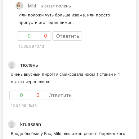
Mild
тюлень
в ответ
Или положи чуть больше изюма, или просто
пропусти этот один лимон.
0
0
Ответить
12.05.09 10:13
тюлень
очень вкусный пирог! я смиксовала изюм 1 стакан и 1
стакан чернослива.
0
0
Ответить
12.05.09 15:46
kruassan
Вроде бы был у Вас, Mild, выложен рецепт берлинского