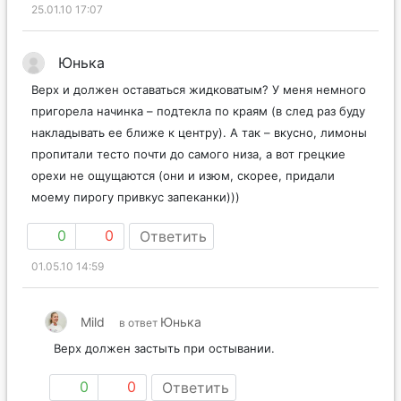
25.01.10 17:07
Юнька
Верх и должен оставаться жидковатым? У меня немного
пригорела начинка – подтекла по краям (в след раз буду
накладывать ее ближе к центру). А так – вкусно, лимоны
пропитали тесто почти до самого низа, а вот грецкие
орехи не ощущаются (они и изюм, скорее, придали
моему пирогу привкус запеканки)))
0
0
Ответить
01.05.10 14:59
Mild
Юнька
в ответ
Верх должен застыть при остывании.
0
0
Ответить