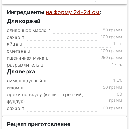
Ингредиенты
на форму 24*24 см
:
Для коржей
сливочное масло
150 грамм
сахар
100 грамм
яйца
1 шт.
сметана
100 грамм
пшеничная мука
250 грамм
разрыхлитель
1 ч.л.
Для верха
лимон крупный
1 шт.
изюм
150 грамм
орехи по вкусу (кешью, грецкий,
100
грамм
фундук)
сахар
100 грамм
Рецепт приготовления
: