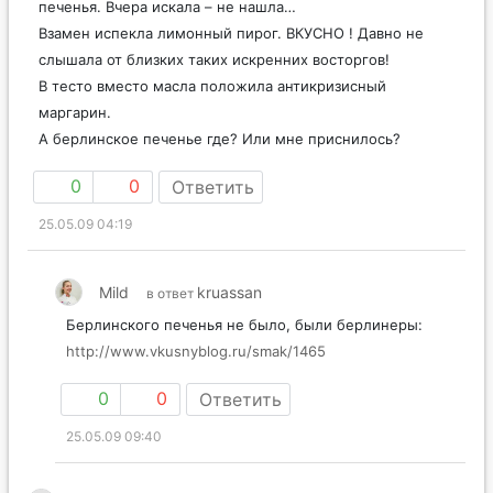
печенья. Вчера искала – не нашла…
Взамен испекла лимонный пирог. ВКУСНО ! Давно не
слышала от близких таких искренних восторгов!
В тесто вместо масла положила антикризисный
маргарин.
А берлинское печенье где? Или мне приснилось?
0
0
Ответить
25.05.09 04:19
Mild
kruassan
в ответ
Берлинского печенья не было, были берлинеры:
http://www.vkusnyblog.ru/smak/1465
0
0
Ответить
25.05.09 09:40