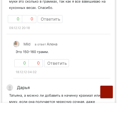
муки это сколько в граммах, так как я все взвешиваю на
кухонных весах. Спасибо.
0
0
Ответить
09.12.12 20:18
Mild
Алена
в ответ
Это 150-160 грамм.
0
0
Ответить
18.12.12 04:32
Дарья
Татьяна, а можно ли добавить в начинку крахмал или
муку, если она получается чересчур сочная, даже
жидковатая? поможет ли это, или лучше выбросить и
замесить другую?