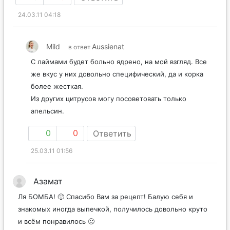
24.03.11 04:18
Mild
Aussienat
в ответ
С лаймами будет больно ядрено, на мой взгляд. Все
же вкус у них довольно специфический, да и корка
более жесткая.
Из других цитрусов могу посоветовать только
апельсин.
0
0
Ответить
25.03.11 01:56
Азамат
Ля БОМБА! 🙂 Спасибо Вам за рецепт! Балую себя и
знакомых иногда выпечкой, получилось довольно круто
и всём понравилось 🙂