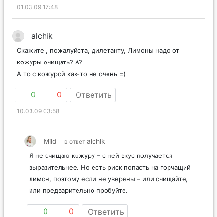
01.03.09 17:48
alchik
Скажите , пожалуйста, дилетанту, Лимоны надо от
кожуры очищать? А?
А то с кожурой как-то не очень =(
0
0
Ответить
10.03.09 03:58
Mild
alchik
в ответ
Я не счищаю кожуру – с ней вкус получается
выразительнее. Но есть риск попасть на горчащий
лимон, поэтому если не уверены – или счищайте,
или предварительно пробуйте.
0
0
Ответить