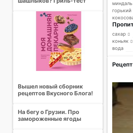
шашлыков? Гриль-тест
миндаль
горький
кокосов
Пропи
сахар
коньяк
вода
Рецепт
Вышел новый сборник
рецептов Вкусного Блога!
На бегу о Грузии. Про
замороженные ягоды