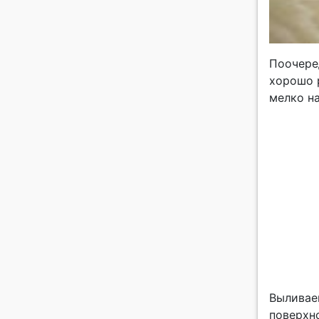
Поочере
хорошо 
мелко н
Выливаем
поверхн