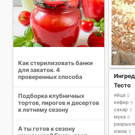
Как стерилизовать банки
для закаток. 4
Ингред
проверенных способа
Тесто
яйца
Подборка клубничных
тортов, пирогов и десертов
кефир
к летнему сезону
сахар
мука
разрыхл
А ты готов к сезону
изюм