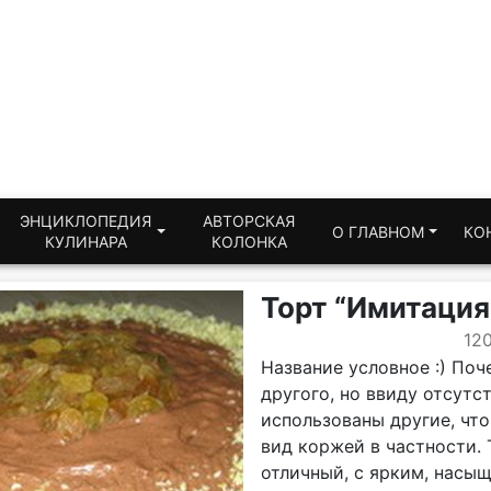
ЭНЦИКЛОПЕДИЯ
АВТОРСКАЯ
О ГЛАВНОМ
КО
КУЛИНАРА
КОЛОНКА
Торт “Имитация
12
Название условное :) Поч
другого, но ввиду отсут
использованы другие, что
вид коржей в частности. 
отличный, с ярким, насы