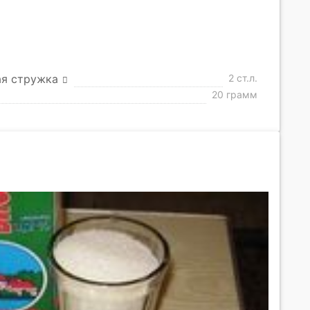
ая стружка
2 ст.л.
20 грамм