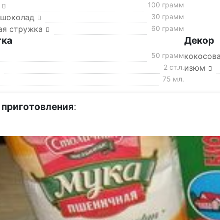
100 грамм
 шоколад
30 грамм
ая стружка
60 грамм
тка
Декор
50 грамм
кокосов
2 ст.л.
изюм
75 мл.
 приготовления
: