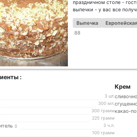
праздничном столе - гос
выпечки - у вас все получ
Выпечка
Европейская
88
иенты :
Крем
3 шт.
сливочн
300 мл.
сгущенн
300 грамм
какао-п
225 грамм
итель
3 ч.л.
100 грамм