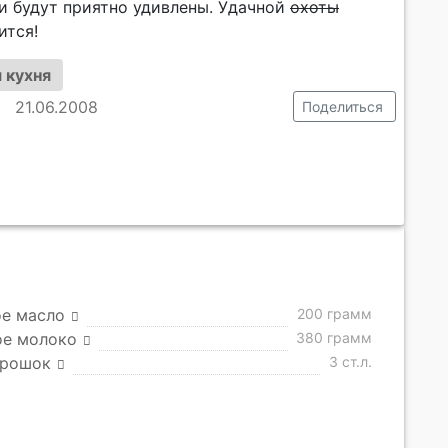
ти будут приятно удивлены. Удачной
охоты
ится!
 кухня
21.06.2008
Поделиться
ое масло
200 грамм
ое молоко
380 грамм
орошок
3 ст.л.