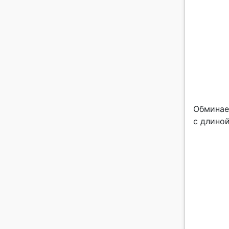
Обминае
с длино