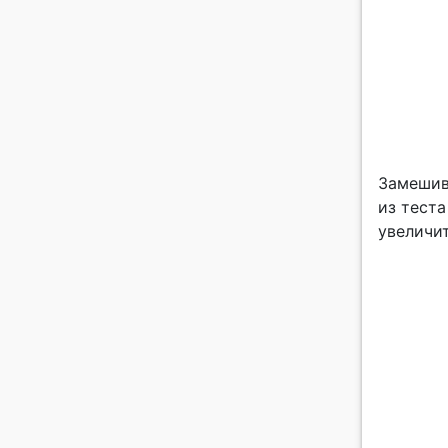
Замешив
из теста
увеличит