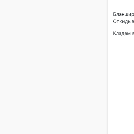
Бланширу
Откидыв
Кладем 