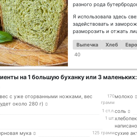
разного рода бутербродов
Я использовала здесь св
задействовать и заморож
разморозить и отжать л
Выпечка
Хлеб
Евро
40
иенты на 1 большую буханку или 3 маленьких:
а
(вес с уже оторванными ножками, вес
170
молоко
грамм
удет около 280 г)
1 ст.л.
соль
1 шт.
хлебопек
написано
ерновая мука
125 грамм
сухие ак