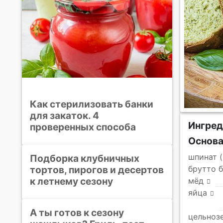
Как стерилизовать банки
для закаток. 4
Ингред
проверенных способа
Основ
шпинат 
Подборка клубничных
тортов, пирогов и десертов
брутто б
к летнему сезону
мёд
яйца
А ты готов к сезону
цельноз