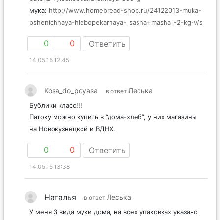
мука:
http://www.homebread-shop.ru/24122013-muka-
pshenichnaya-hlebopekarnaya-_sasha+masha_-2-kg-v/s
0
0
Ответить
14.05.15 12:45
Kosa_do_poyasa
Леська
в ответ
Бублики класс!!!
Патоку можно купить в “дома-хлеб”, у них магазины
на Новокузнецкой и ВДНХ.
0
0
Ответить
14.05.15 13:38
Наталья
Леська
в ответ
У меня 3 вида муки дома, на всех упаковках указано