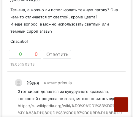
Татьяна, а можно ли использовать темную патоку? Она
чем-то отличается от светлой, кроме цвета?
И еще вопрос, а можно использовать светлый или
темный сироп агавы?
Спасибо!
0
0
Ответить
19.05.15 03:18
Женя
primula
в ответ
Этот сироп делается из кукурузного крахмала,
тонкостей процесса не знаю, можно почитать здесь
https://ru.wikipedia.org/wiki/%D0%9A%D1%83%D0%BA
%D1%83%D1%80%D1%83%D0%B7%D0%BD%D1%8B%D0
%B9_%D1%81%D0%B8%D1%80%D0%BE%D0%BF
В США такой сироп – основной подсластитель в