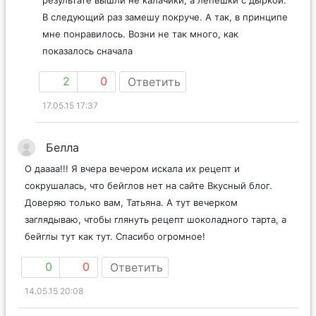
результате вышли не калачики, а лепешки с дыркой.
В следующий раз замешу покруче. А так, в принципе
мне понравилось. Возни не так много, как
показалось сначала
2
0
Ответить
17.05.15 17:37
Белла
О даааа!!! Я вчера вечером искала их рецепт и
сокрушалась, что бейглов нет на сайте Вкусный блог.
Доверяю только вам, Татьяна. А тут вечерком
заглядываю, чтобы глянуть рецепт шоколадного тарта, а
бейглы тут как тут. Спасибо огромное!
0
0
Ответить
14.05.15 20:08