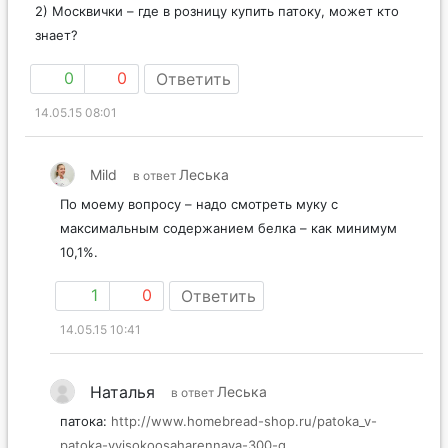
2) Москвички – где в розницу купить патоку, может кто
знает?
0
0
Ответить
14.05.15 08:01
Mild
Леська
в ответ
По моему вопросу – надо смотреть муку с
максимальным содержанием белка – как минимум
10,1%.
1
0
Ответить
14.05.15 10:41
Наталья
Леська
в ответ
патока:
http://www.homebread-shop.ru/patoka_v-
patoka-vyisokoosaharennaya-300-g