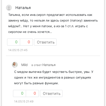
Наталья
Татьяна, если инв.сироп предлагают использовать как
замену мёду, то нельзя ли здесь сироп (патоку) заменить
мёдом?.. Нет у меня патоки, а из-за 1 ст.л. играть с
сиропом не очень хочется…
0
0
Ответить
14.05.15 21:45
Mild
Наталья
в ответ
С медом выпечка будет черстветь быстрее, увы. У
одних и тех же ингредиентов в разных ситуациях
могут быть разные функции.
0
0
Ответить
14.05.15 21:49