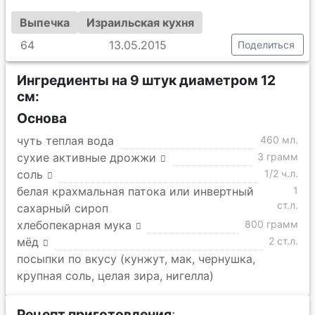
Выпечка
Израильская кухня
64
13.05.2015
Поделиться
Ингредиенты на 9 штук диаметром 12
см:
Основа
чуть теплая вода
460 мл.
сухие активные дрожжи
3 грамм
соль
1/2 ч.л.
белая крахмальная патока или инвертный
1
ст.л.
сахарный сироп
хлебопекарная мука
800 грамм
мёд
2 ст.л.
посыпки по вкусу (кунжут, мак, чернушка,
крупная соль, целая зира, нигелла)
Рецепт приготовления
: