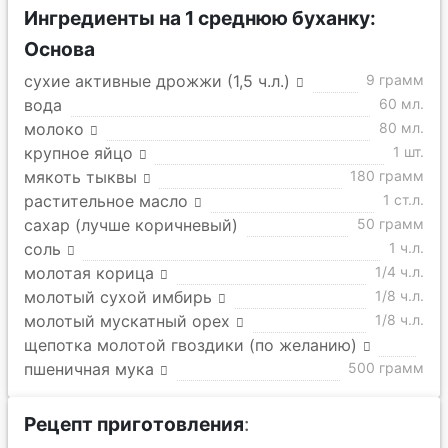
Ингредиенты на 1 среднюю буханку:
Основа
сухие активные дрожжи (1,5 ч.л.)
9 грамм
вода
60 мл.
молоко
80 мл.
крупное яйцо
1 шт.
мякоть тыквы
180 грамм
растительное масло
1 ст.л.
сахар (лучше коричневый)
50 грамм
соль
1 ч.л.
молотая корица
1/4 ч.л.
молотый сухой имбирь
1/8 ч.л.
молотый мускатный орех
1/8 ч.л.
щепотка молотой гвоздики (по желанию)
пшеничная мука
500 грамм
Рецепт приготовления
: