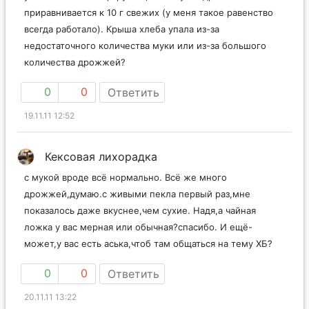
приравнивается к 10 г свежих (у меня такое равенство
всегда работало). Крыша хлеба упала из-за
недостаточного количества муки или из-за большого
количества дрожжей?
0
0
Ответить
19.11.11 12:52
Кексовая лихорадка
с мукой вроде всё нормально. Всё же много
дрожжей,думаю.с живыми пекла первый раз,мне
показалось даже вкуснее,чем сухие. Надя,а чайная
ложка у вас мерная или обычная?спасибо. И ещё-
может,у вас есть аська,чтоб там общаться на тему ХБ?
0
0
Ответить
20.11.11 13:22