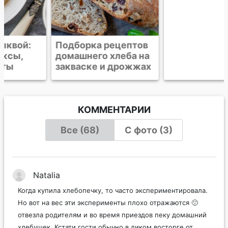
Подборка рецептов
Пряный тыквенный
домашнего хлеба на
кекс с рикоттой
закваске и дрожжах
КОММЕНТАРИИ
Все (68)
С фото (3)
Natalia
Когда купила хлебопечку, то часто экспериментировала.
Но вот на вес эти эксперименты плохо отражаются 🙁
отвезла родителям и во время приездов пеку домашний
хлебушек. Кстати гости обычно в диком восторге от