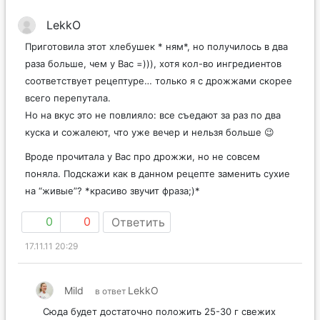
LekkO
Приготовила этот хлебушек * ням*, но получилось в два
раза больше, чем у Вас =))), хотя кол-во ингредиентов
соответствует рецептуре… только я с дрожжами скорее
всего перепутала.
Но на вкус это не повлияло: все съедают за раз по два
куска и сожалеют, что уже вечер и нельзя больше 😉
Вроде прочитала у Вас про дрожжи, но не совсем
поняла. Подскажи как в данном рецепте заменить сухие
на “живые”? *красиво звучит фраза;)*
0
0
Ответить
17.11.11 20:29
Mild
LekkO
в ответ
Сюда будет достаточно положить 25-30 г свежих