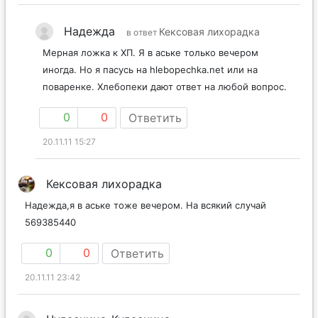
Надежда
Кексовая лихорадка
в ответ
Мерная ложка к ХП. Я в аське только вечером
иногда. Но я пасусь на hlebopechka.net или на
поваренке. Хлебопеки дают ответ на любой вопрос.
0
0
Ответить
20.11.11 15:27
Кексовая лихорадка
Надежда,я в аське тоже вечером. На всякий случай
569385440
0
0
Ответить
20.11.11 23:42