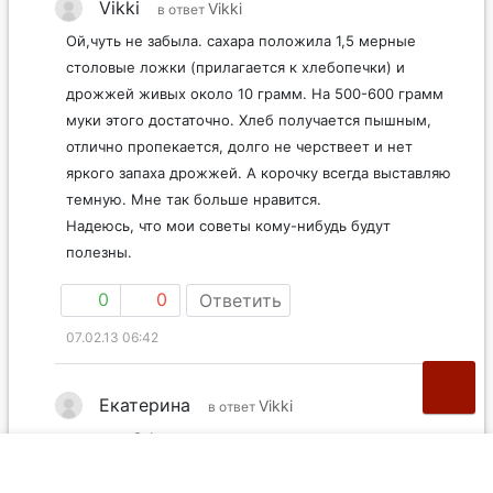
Vikki
Vikki
в ответ
Ой,чуть не забыла. сахара положила 1,5 мерные
столовые ложки (прилагается к хлебопечки) и
дрожжей живых около 10 грамм. На 500-600 грамм
муки этого достаточно. Хлеб получается пышным,
отлично пропекается, долго не черствеет и нет
яркого запаха дрожжей. А корочку всегда выставляю
темную. Мне так больше нравится.
Надеюсь, что мои советы кому-нибудь будут
полезны.
0
0
Ответить
07.02.13 06:42
Екатерина
Vikki
в ответ
да, спасибо!
а сухих дрожжей сколько?