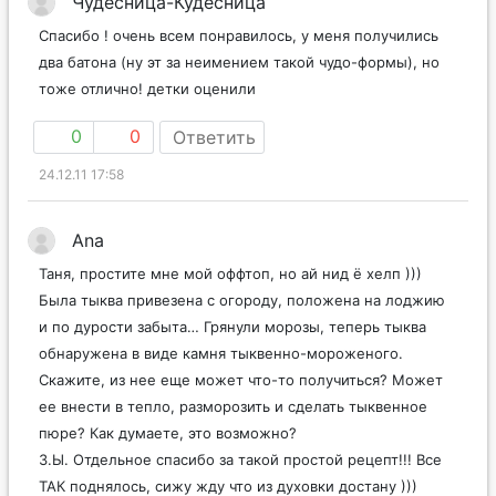
Чудесница-Кудесница
Спасибо ! очень всем понравилось, у меня получились
два батона (ну эт за неимением такой чудо-формы), но
тоже отлично! детки оценили
0
0
Ответить
24.12.11 17:58
Ana
Таня, простите мне мой оффтоп, но ай нид ё хелп )))
Была тыква привезена с огороду, положена на лоджию
и по дурости забыта… Грянули морозы, теперь тыква
обнаружена в виде камня тыквенно-мороженого.
Скажите, из нее еще может что-то получиться? Может
ее внести в тепло, разморозить и сделать тыквенное
пюре? Как думаете, это возможно?
З.Ы. Отдельное спасибо за такой простой рецепт!!! Все
ТАК поднялось, сижу жду что из духовки достану )))