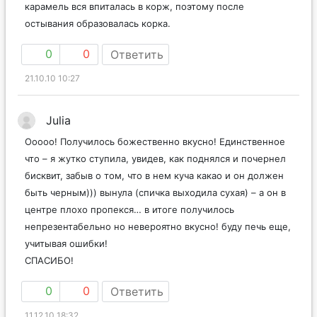
карамель вся впиталась в корж, поэтому после
остывания образовалась корка.
0
0
Ответить
21.10.10 10:27
Julia
Ооооо! Получилось божественно вкусно! Единственное
что – я жутко ступила, увидев, как поднялся и почернел
бисквит, забыв о том, что в нем куча какао и он должен
быть черным))) вынула (спичка выходила сухая) – а он в
центре плохо пропекся… в итоге получилось
непрезентабельно но невероятно вкусно! буду печь еще,
учитывая ошибки!
СПАСИБО!
0
0
Ответить
11.12.10 18:32