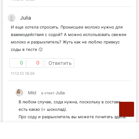
Julia
И еще хотела спросить. Прокисшее молоко нужно для
взаимодействия с содой? А можно использовать свежее
молоко и разрыхлитель? Жуть как не люблю привкус
соды в тесте 🙁
0
0
Ответить
11.12.10 18:36
Mild
Julia
в ответ
В любом случае, сода нужна, поскольку в составе
есть какао (= шоколад).
Про соду и разрыхлитель вы можете почитать здесь:
http://www.vkusnyblog.ru/smak/5455
0
0
Ответить