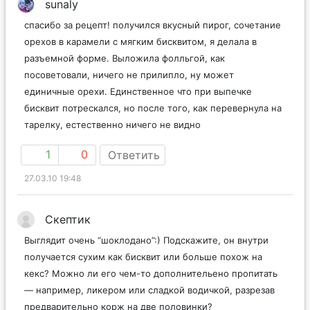
sunaly
спасибо за рецепт! получился вкусный пирог, сочетание
орехов в карамели с мягким бисквитом, я делала в
разъемной форме. Выложила фолльгой, как
посоветовали, ничего не прилипло, ну может
единичные орехи. Единственное что при выпечке
бисквит потрескался, но после того, как перевернула на
тарелку, естественно ничего не видно
1
0
Ответить
27.03.10 19:48
Скептик
Выглядит очень “шоклодано”:) Подскажите, он внутри
получается сухим как бисквит или больше похож на
кекс? Можно ли его чем-то дополнительено пропитать
— например, ликером или сладкой водичкой, разрезав
предварительно корж на две половинки?