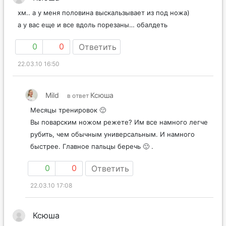
хм.. а у меня половина выскальзывает из под ножа)
а у вас еще и все вдоль порезаны… обалдеть
0
0
Ответить
22.03.10 16:50
Mild
Ксюша
в ответ
Месяцы тренировок 🙂
Вы поварским ножом режете? Им все намного легче
рубить, чем обычным универсальным. И намного
быстрее. Главное пальцы беречь 🙂 .
0
0
Ответить
22.03.10 17:08
Ксюша