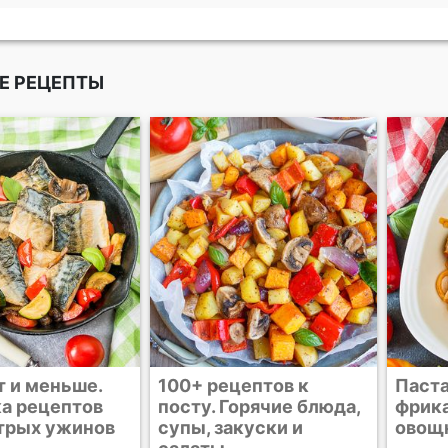
Е РЕЦЕПТЫ
цептов к
Паста с
Паста
орячие блюда,
фрикадельками в
фрик
куски и
овощном соусе
овощ