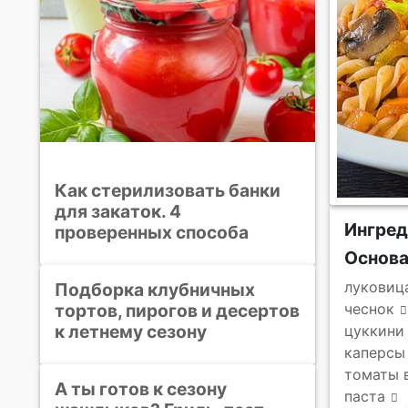
Как стерилизовать банки
для закаток. 4
Ингре
проверенных способа
Основ
луковиц
Подборка клубничных
тортов, пирогов и десертов
чеснок
к летнему сезону
цуккини 
каперсы
томаты 
А ты готов к сезону
паста