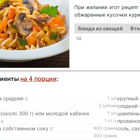
При желании этот рецепт
обжаренные кусочки кур
Блюда из овощей
Вто
14
диенты
на 4 порции
:
а
а средняя
1 шт.
крупный 
2 зубчик
сладкий 
(около 300 г) или молодой кабачок
1 шт.
шампинь
1 ст.л.
прованс
в собственном соку
400 грамм
соль, са
300 грамм