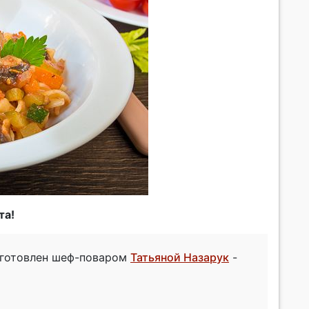
та!
иготовлен шеф-поваром
Татьяной Назарук
-