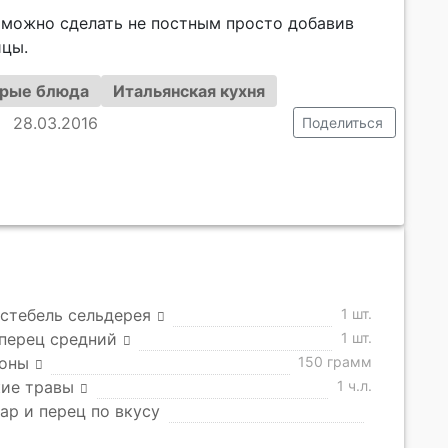
 можно сделать не постным просто добавив
ицы.
рые блюда
Итальянская кухня
28.03.2016
Поделиться
стебель сельдерея
1 шт.
перец средний
1 шт.
оны
150 грамм
кие травы
1 ч.л.
хар и перец по вкусу