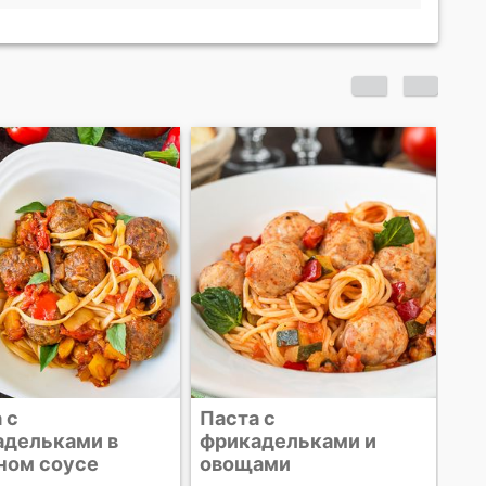
Курица, запеченная в
Ов
средиземноморском
соусе
 с
адельками и
ами