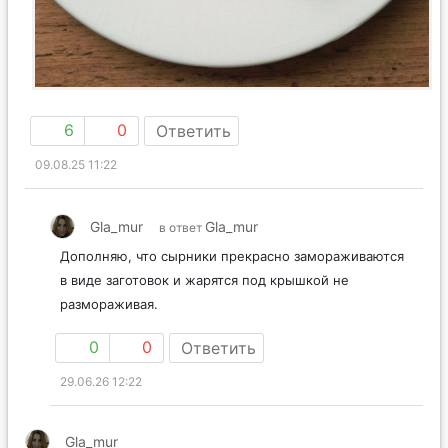
6
0
Ответить
09.08.25 11:22
Gla_mur
Gla_mur
в ответ
Дополняю, что сырники прекрасно замораживаются
в виде заготовок и жарятся под крышкой не
размораживая.
0
0
Ответить
29.06.26 12:22
Gla_mur