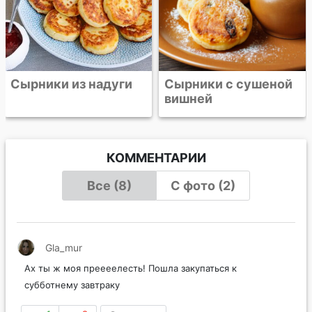
Сырники с сушеной
вишней
КОММЕНТАРИИ
Все (8)
С фото (2)
Gla_mur
Ах ты ж моя преееелесть! Пошла закупаться к
субботнему завтраку