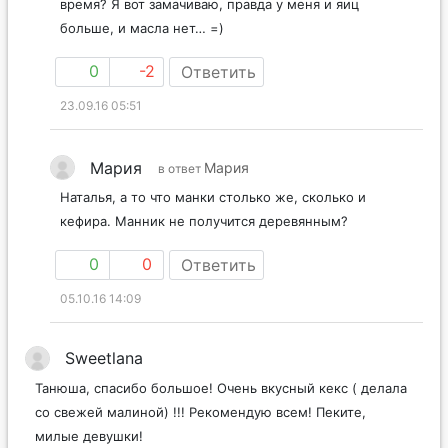
время? Я вот замачиваю, правда у меня и яиц
больше, и масла нет… =)
0
-2
Ответить
23.09.16 05:51
Мария
Мария
в ответ
Наталья, а то что манки столько же, сколько и
кефира. Манник не получится деревянным?
0
0
Ответить
05.10.16 14:09
Sweetlana
Танюша, спасибо большое! Очень вкусный кекс ( делала
со свежей малиной) !!! Рекомендую всем! Пеките,
милые девушки!