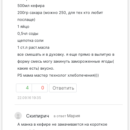
500мл кефира
200гр сахара (можно 250, для тех кто любит
послаще)
1 яйцо
0,5чл соды
щепотка соли
1 ст.л раст.масла
все смешать и в духовку. я еще прямо в вылитую в
форму смесь могу закинуть замороженные ягоды(
какие есть) вкусно.
PS мама мастер технолог хлебопечения)))
4
0
Ответить
22.09.16 19:35
Скипирич
Мария
в ответ
А манка в кефире не замачивается на короткое