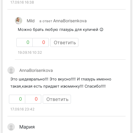
17.09.16 16:38
Mild
AnnaBorisenkova
в ответ
Можно брать любую глазурь для куличей 😉
0
0
Ответить
19.09.16 10:32
AnnaBorisenkova
Это шедеврально!!! Это вкусно!!!! И глазурь именно
такая,какая есть придает изюминку!!! Спасибо!!!!
0
0
Ответить
17.09.16 23:42
Мария