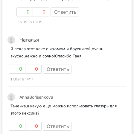
0
0
Ответить
15.09.16 13:35
Наталья
Я пекла этот кекс с изюмом и брусникой,очень
вкусно,нежно и сочно!Спасибо Таня!
0
0
Ответить
17.09.16 14:11
AnnaBorisenkova
Танечка,а какую еще можно использовать глазурь для
этого кексика?
0
0
Ответить