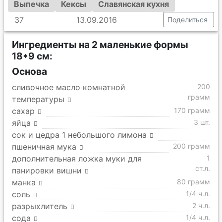
Выпечка
Кексы
Славянская кухня
37
13.09.2016
Поделиться
Ингредиенты на 2 маленькие формы
18*9 см:
Основа
сливочное масло комнатной
200
грамм
температуры
сахар
170 грамм
яйца
3 шт.
сок и цедра 1 небольшого лимона
пшеничная мука
200 грамм
дополнительная ложка муки для
1
ст.л.
панировки вишни
манка
80 грамм
соль
1/4 ч.л.
разрыхлитель
2 ч.л.
сода
1/4 ч.л.