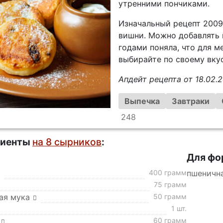
утренними пончиками.
Изначальный рецепт 2009
вишни. Можно добавлять и
годами поняла, что для м
выбирайте по своему вкус
Апдейт рецепта от 18.02.2
Выпечка
Завтраки
248
диенты
на 8 сырников
:
Для фо
400 грамм
пшеничн
75 грамм
ая мука
50 грамм
1 шт.
60 грамм