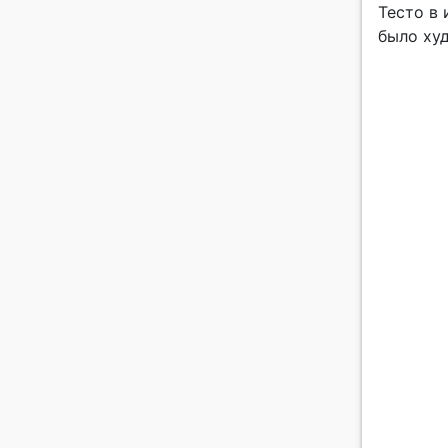
Тесто в 
было ху