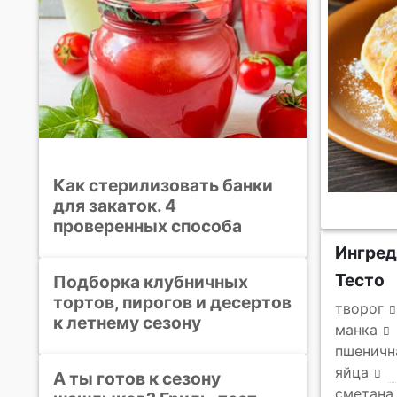
Как стерилизовать банки
для закаток. 4
проверенных способа
Ингре
Тесто
Подборка клубничных
тортов, пирогов и десертов
творог
к летнему сезону
манка
пшеничн
яйца
А ты готов к сезону
сметана