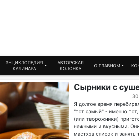
ЭНЦИКЛОПЕДИЯ
АВТОРСКАЯ
О ГЛАВНОМ
КО
КУЛИНАРА
КОЛОНКА
Сырники с суш
30
Я долгое время перебира
"тот самый" - именно тот
(или творожники) пригот
нежными и вкусными. Они
мастхэв список и занять