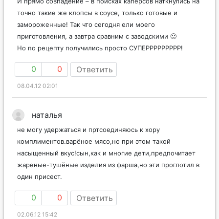
И прямо совпадение – в поисках каперсов наткнулись на
точно такие же клопсы в соусе, только готовые и
замороженные! Так что сегодня ели моего
приготовления, а завтра сравним с заводскими 🙂
Но по рецепту получились просто СУПЕРРРРРРРРР!
0
0
Ответить
08.04.12 02:01
наталья
не могу удержаться и пртсоединяюсь к хору
комплиментов.варёное мясо,но при этом такой
насыщенный вкус!сын,как и многие дети,предпочитает
жареные-тушёные изделия из фарша,но эти проглотил в
один присест.
0
0
Ответить
02.06.12 15:42