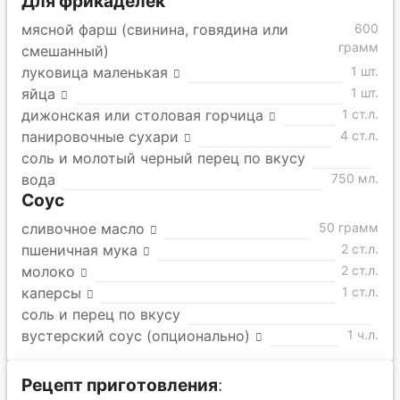
Для фрикаделек
мясной фарш (свинина, говядина или
600
грамм
смешанный)
луковица маленькая
1 шт.
яйца
1 шт.
дижонская или столовая горчица
1 ст.л.
панировочные сухари
4 ст.л.
соль и молотый черный перец по вкусу
вода
750 мл.
Соус
сливочное масло
50 грамм
пшеничная мука
2 ст.л.
молоко
2 ст.л.
каперсы
1 ст.л.
соль и перец по вкусу
вустерский соус (опционально)
1 ч.л.
Рецепт приготовления
: