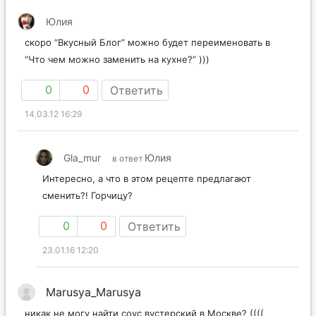
Юлия
скоро “Вкусный Блог” можно будет переименовать в
“Что чем можно заменить на кухне?” )))
0
0
Ответить
14.03.12 16:29
Gla_mur
Юлия
в ответ
Интересно, а что в этом рецепте предлагают
сменить?! Горчицу?
0
0
Ответить
23.01.16 12:20
Marusya_Marusya
никак не могу найти соус вустерский в Москве? ((((