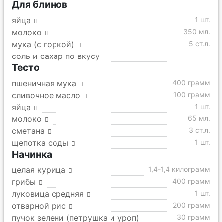
Для блинов
яйца
1 шт.
молоко
350 мл.
мука (с горкой)
5 ст.л.
соль и сахар по вкусу
Тесто
пшеничная мука
400 грамм
сливочное масло
100 грамм
яйца
1 шт.
молоко
65 мл.
сметана
3 ст.л.
щепотка соды
1 шт.
Начинка
целая курица
1,4-1,4 килограмм
грибы
400 грамм
луковица средняя
1 шт.
отварной рис
200 грамм
пучок зелени (петрушка и уроп)
30 грамм