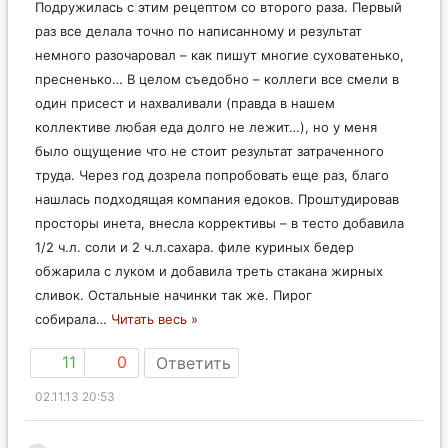
Подружилась с этим рецептом со второго раза. Первый
раз все делала точно по написанному и результат
немного разочаровал – как пишут многие суховатенько,
пресненько… В целом съедобно – коллеги все смели в
один присест и нахваливали (правда в нашем
коллективе любая еда долго не лежит…), но у меня
было ощущение что не стоит результат затраченного
труда. Через год дозрела попробовать еще раз, благо
нашлась подходящая компания едоков. Проштудировав
просторы инета, внесла коррективы – в тесто добавила
1/2 ч.л. соли и 2 ч.л.сахара. филе куриных бедер
обжарила с луком и добавила треть стакана жирных
сливок. Остальные начинки так же. Пирог
собирала
…
Читать весь »
11
0
Ответить
02.11.13 20:53