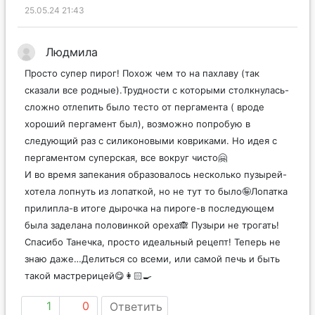
25.05.24 21:43
Людмила
Просто супер пирог! Похож чем то на пахлаву (так
сказали все родные).Трудности с которыми столкнулась-
сложно отлепить было тесто от пергамента ( вроде
хороший пергамент был), возможно попробую в
следующий раз с силиконовыми ковриками. Но идея с
пергаментом суперская, все вокруг чисто🤗
И во время запекания образовалось несколько пузырей-
хотела лопнуть из лопаткой, но не тут то было🤪Лопатка
прилипла-в итоге дырочка на пироге-в последующем
была заделана половинкой ореха🙈 Пузыри не трогать!
Спасибо Танечка, просто идеальный рецепт! Теперь не
знаю даже…Делиться со всеми, или самой печь и быть
такой мастрерицей😋👩🏻‍🍳
1
0
Ответить