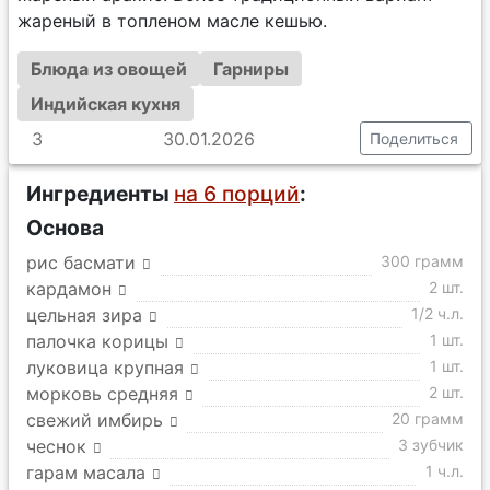
жареный в топленом масле кешью.
Блюда из овощей
Гарниры
Индийская кухня
3
30.01.2026
Поделиться
Ингредиенты
на 6 порций
:
Основа
рис басмати
300 грамм
кардамон
2 шт.
цельная зира
1/2 ч.л.
палочка корицы
1 шт.
луковица крупная
1 шт.
морковь средняя
2 шт.
свежий имбирь
20 грамм
чеснок
3 зубчик
гарам масала
1 ч.л.