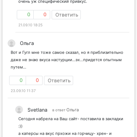
очень уж специфический привкус.
0
0
Ответить
21.09.10 18:25
Ольга
Вот и Гугл мне тоже самое сказал, но я приблизительно
даже не знаю вкуса настурции…эх…придется опытным
путем…
0
0
Ответить
23.09.10 11:37
Svetlana
Ольга
в ответ
Сегодня набрела на Ваш сайт- поставила в закладки
:))
а каперсы на вкус прхожи на горчицу- хрен- и