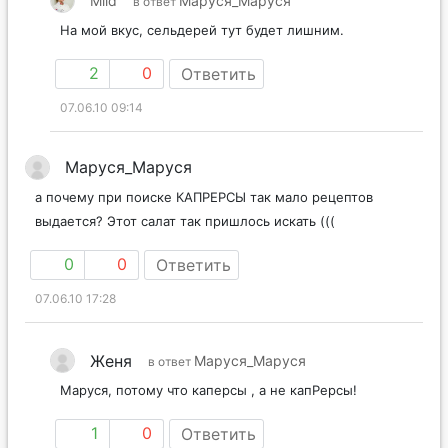
Mild
Маруся_Маруся
в ответ
На мой вкус, сельдерей тут будет лишним.
2
0
Ответить
07.06.10 09:14
Маруся_Маруся
а почему при поиске КАПРЕРСЫ так мало рецептов
выдается? Этот салат так пришлось искать (((
0
0
Ответить
07.06.10 17:28
Женя
Маруся_Маруся
в ответ
Маруся, потому что каперсы , а не капРерсы!
1
0
Ответить