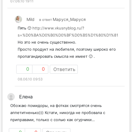
07.06.10 19:11
Mild
Маруся_Маруся
в ответ
Пять 🙂
http://www.vkusnyblog.ru/?
s=%D0%BA%D0%B0%D0%BF%D0%B5%D1%80%D1%81
Но это не очень существенно.
Просто продукт на любителя, поэтому широко его
пропагандировать смысла не имеет 🙂 .
0
0
Ответить
08.06.10 09:53
Елена
Обожаю помидоры, на фотках смотрятся очень
аппетитненько))) Кстати, никогда не пробовала с
приправами, только с солью как огурчики…