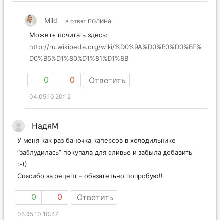
Mild
полина
в ответ
Можете почитать здесь:
http://ru.wikipedia.org/wiki/%D0%9A%D0%B0%D0%BF%
D0%B5%D1%80%D1%81%D1%8B
0
0
Ответить
04.05.10 20:12
НадяМ
У меня как раз баночка каперсов в холодильнике
“заблудилась” покупала для оливье и забыла добавить!
:-))
Спасибо за рецепт – обязательно попробую!!
0
0
Ответить
05.05.10 10:47