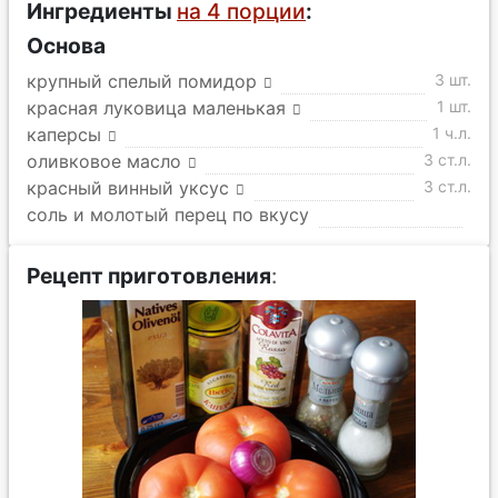
Ингредиенты
на 4 порции
:
Основа
крупный спелый помидор
3 шт.
красная луковица маленькая
1 шт.
каперсы
1 ч.л.
оливковое масло
3 ст.л.
красный винный уксус
3 ст.л.
соль и молотый перец по вкусу
Рецепт приготовления
: