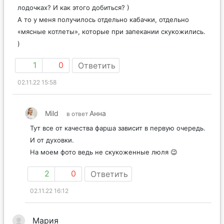
лодочках? И как этого добиться? )
А то у меня получилось отдельно кабачки, отдельно
«мясные котлеты», которые при запекании скукожились.
)
1
0
Ответить
02.11.22 15:58
Mild
Анна
в ответ
Тут все от качества фарша зависит в первую очередь.
И от духовки.
На моем фото ведь не скукоженные люля 😉
2
0
Ответить
02.11.22 16:12
Мария