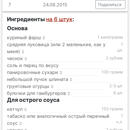
7
24.08.2015
Поделиться
Ингредиенты
на 6 штук
:
Основа
куриный фарш
1 килограмм
средняя луковица (или 2 маленькие, как у
1
шт.
меня)
чеснок
2 зубчик
соль и перец по вкусу
панировочные сухари
100 грамм
небольшой пучок шпината
грунтовые огурцы
2-3 шт.
булочки для гамбургеров
6 шт.
Для острого соуса
кетчуп
150 грамм
табаско или аналогичный острый перечный
1
ч.л.
соус
2 зубчик