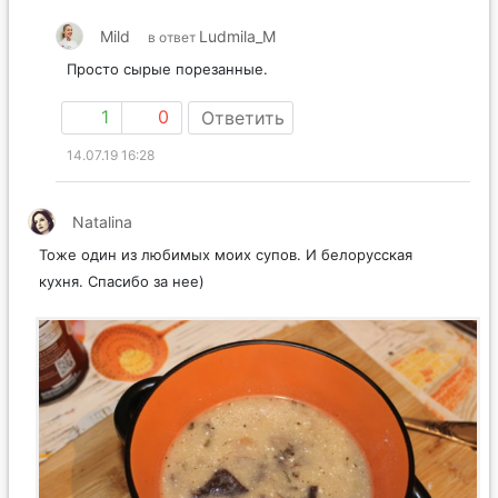
Mild
Ludmila_M
в ответ
Просто сырые порезанные.
1
0
Ответить
14.07.19 16:28
Natalina
Тоже один из любимых моих супов. И белорусская
кухня. Спасибо за нее)