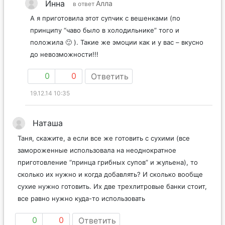
Инна
Алла
в ответ
А я приготовила этот супчик с вешенками (по
принципу “чаво было в холодильнике” того и
положила 🙂 ). Такие же эмоции как и у вас – вкусно
до невозможности!!!
0
0
Ответить
19.12.14 10:35
Наташа
Таня, скажите, а если все же готовить с сухими (все
замороженные использовала на неоднократное
приготовление “принца грибных супов” и жульена), то
сколько их нужно и когда добавлять? И сколько вообще
сухие нужно готовить. Их две трехлитровые банки стоит,
все равно нужно куда-то использовать
0
0
Ответить