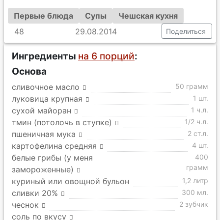
Первые блюда
Супы
Чешская кухня
48
29.08.2014
Поделиться
Ингредиенты
на 6 порций
:
Основа
сливочное масло
50 грамм
луковица крупная
1 шт.
сухой майоран
1 ч.л.
тмин (потолочь в ступке)
1/2 ч.л.
пшеничная мука
2 ст.л.
картофелина средняя
4 шт.
белые грибы (у меня
400
грамм
замороженные)
куриный или овощной бульон
1,2 литр
сливки 20%
300 мл.
чеснок
2 зубчик
соль по вкусу