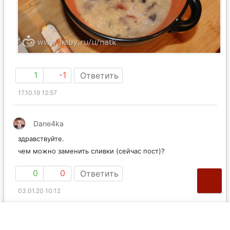
1
-1
Ответить
17.10.19 12:57
Dane4ka
здравствуйте.
чем можно заменить сливки (сейчас пост)?
0
0
Ответить
03.01.20 10:12
Mild
Dane4ka
в ответ