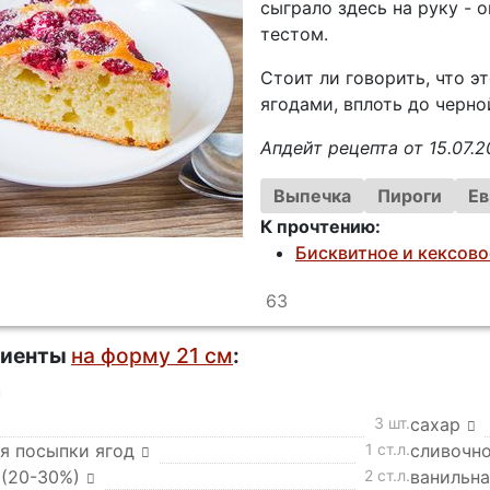
сыграло здесь на руку - 
тестом.
Стоит ли говорить, что 
ягодами, вплоть до черно
Апдейт рецепта от 15.07.2
Выпечка
Пироги
Ев
К прочтению:
Бисквитное и кексово
63
диенты
на форму 21 см
:
а
3 шт.
сахар
ля посыпки ягод
1 ст.л.
сливочн
 (20-30%)
2 ст.л.
ванильна