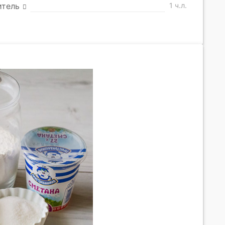
итель
1 ч.л.