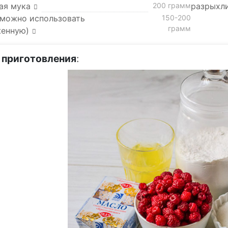
ая мука
200 грамм
разрыхл
(можно использовать
150-200
грамм
енную)
 приготовления
: