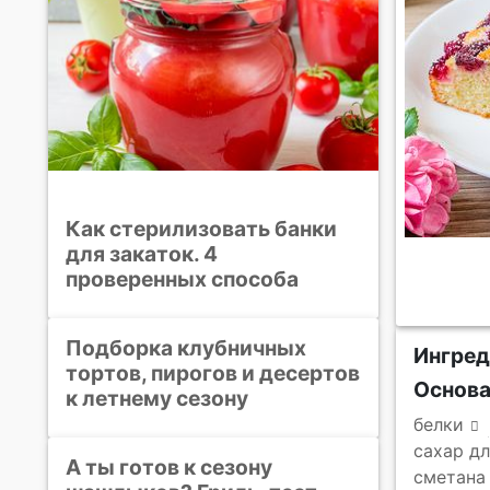
Как стерилизовать банки
для закаток. 4
проверенных способа
Подборка клубничных
Ингре
тортов, пирогов и десертов
Основ
к летнему сезону
белки
сахар д
А ты готов к сезону
сметана