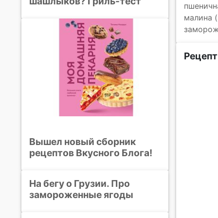
шашлыков? Гриль-тест
пшеничн
малина 
заморож
Рецепт
Вышел новый сборник
рецептов Вкусного Блога!
На бегу о Грузии. Про
замороженные ягоды