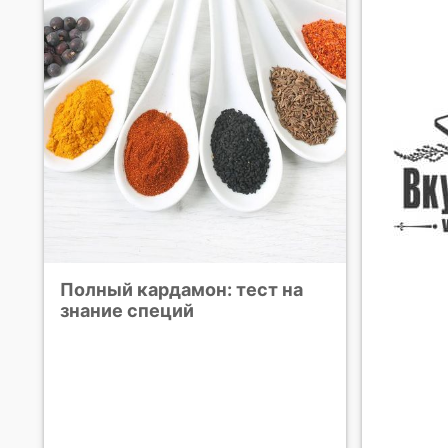
Полный кардамон: тест на
знание специй