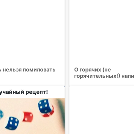
ь нельзя помиловать
О горячих (не
горячительных!) нап
учайный рецепт!