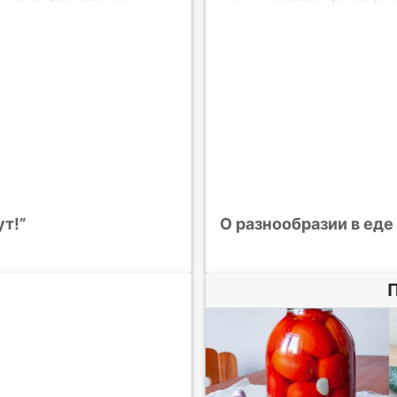
ут!”
О разнообразии в еде