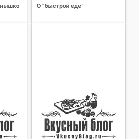
олнышко
О “быстрой еде”