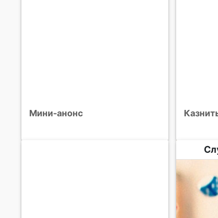
Мини-анонс
Казнит
Сл