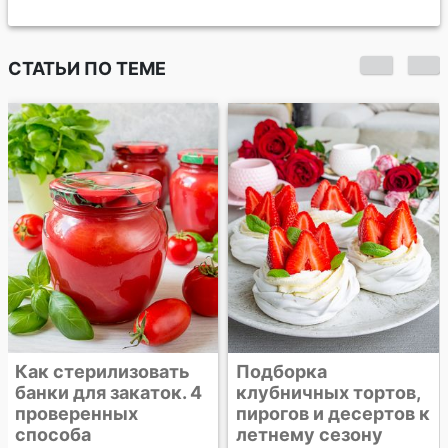
СТАТЬИ ПО ТЕМЕ
По
к 
го
су
де
ак стерилизовать
Подборка
нки для закаток. 4
клубничных тортов,
роверенных
пирогов и десертов к
пособа
летнему сезону