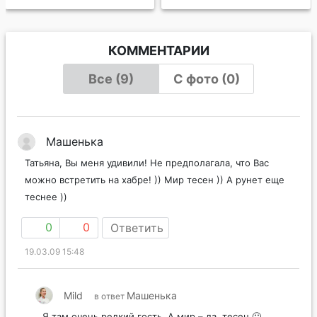
КОММЕНТАРИИ
Все (9)
С фото (0)
Машенька
Татьяна, Вы меня удивили! Не предполагала, что Вас
можно встретить на хабре! )) Мир тесен )) А рунет еще
теснее ))
0
0
Ответить
19.03.09 15:48
Mild
Машенька
в ответ
Я там очень редкий гость. А мир – да, тесен 🙂 .