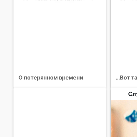
О потерянном времени
…Вот т
Сл