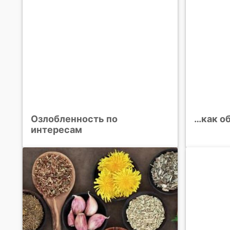
Озлобленность по
…как об
интересам