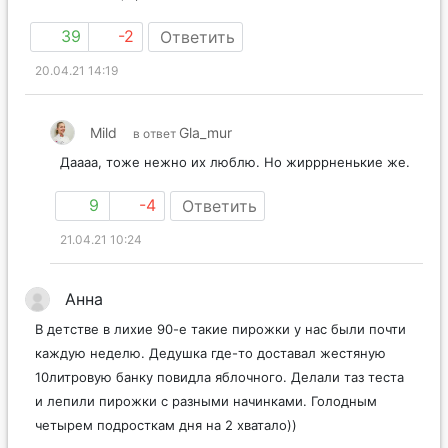
39
-2
Ответить
20.04.21 14:19
Mild
Gla_mur
в ответ
Даааа, тоже нежно их люблю. Но жирррненькие же.
9
-4
Ответить
21.04.21 10:24
Анна
В детстве в лихие 90-е такие пирожки у нас были почти
каждую неделю. Дедушка где-то доставал жестяную
10литровую банку повидла яблочного. Делали таз теста
и лепили пирожки с разными начинками. Голодным
четырем подросткам дня на 2 хватало))