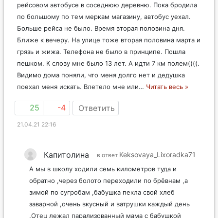
рейсовом автобусе в соседнюю деревню. Пока бродила
по большому по тем меркам магазину, автобус уехал.
Больше рейса не было. Время вторая половина дня.
Ближе к вечеру. На улице тоже вторая половина марта и
грязь и жижа. Телефона не было в принципе. Пошла
пешком. К слову мне было 13 лет. А идти 7 км полем((((.
Видимо дома поняли, что меня долго нет и дедушка
поехал меня искать. Влетело мне или
…
Читать весь »
25
-4
Ответить
21.04.21 22:16
Капитолина
Keksovaya_Lixoradka71
в ответ
А мы в школу ходили семь километров туда и
обратно ,через болото переходили по брёвнам ,а
зимой по сугробам ,бабушка пекла свой хлеб
заварной ,очень вкусный и ватрушки каждый день
.Отец лежал парализованный мама с бабушкой