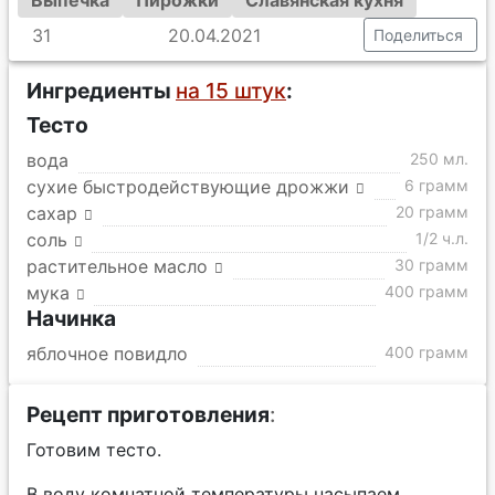
Выпечка
Пирожки
Славянская кухня
31
20.04.2021
Поделиться
Ингредиенты
на 15 штук
:
Тесто
вода
250 мл.
сухие быстродействующие дрожжи
6 грамм
сахар
20 грамм
соль
1/2 ч.л.
растительное масло
30 грамм
мука
400 грамм
Начинка
яблочное повидло
400 грамм
Рецепт приготовления
:
Готовим тесто.
В воду комнатной температуры насыпаем