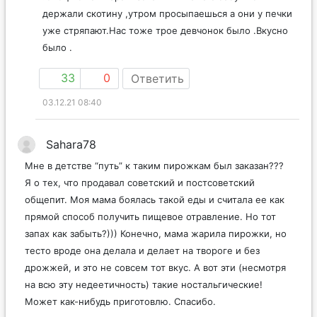
держали скотину ,утром просыпаешься а они у печки
уже стряпают.Нас тоже трое девчонок было .Вкусно
было .
33
0
Ответить
03.12.21 08:40
Sahara78
Мне в детстве “путь” к таким пирожкам был заказан???
Я о тех, что продавал советский и постсоветский
общепит. Моя мама боялась такой еды и считала ее как
прямой способ получить пищевое отравление. Но тот
запах как забыть?))) Конечно, мама жарила пирожки, но
тесто вроде она делала и делает на твороге и без
дрожжей, и это не совсем тот вкус. А вот эти (несмотря
на всю эту недеетичность) такие ностальгические!
Может как-нибудь приготовлю. Спасибо.