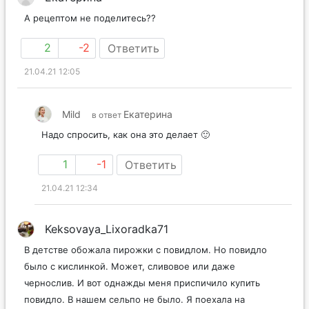
А рецептом не поделитесь??
2
-2
Ответить
21.04.21 12:05
Mild
Екатерина
в ответ
Надо спросить, как она это делает 🙂
1
-1
Ответить
21.04.21 12:34
Keksovaya_Lixoradka71
В детстве обожала пирожки с повидлом. Но повидло
было с кислинкой. Может, сливовое или даже
чернослив. И вот однажды меня приспичило купить
повидло. В нашем сельпо не было. Я поехала на