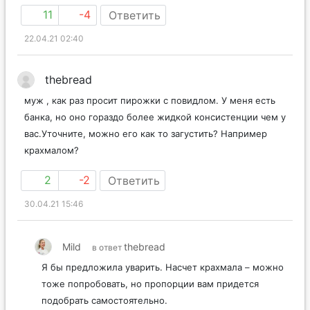
11
-4
Ответить
22.04.21 02:40
thebread
муж , как раз просит пирожки с повидлом. У меня есть
банка, но оно гораздо более жидкой консистенции чем у
вас.Уточните, можно его как то загустить? Например
крахмалом?
2
-2
Ответить
30.04.21 15:46
Mild
thebread
в ответ
Я бы предложила уварить. Насчет крахмала – можно
тоже попробовать, но пропорции вам придется
подобрать самостоятельно.